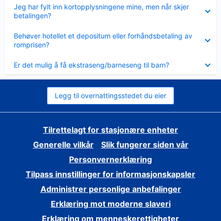
Viser
Jeg har fylt inn kortopplysningene mine, men når skjer
mindre
betalingen?
Viser
Behøver hotellet et depositum eller forhåndsbetaling av
mindre
romprisen?
Viser
Er det mulig å få ekstraseng/barneseng til barn?
mindre
Legg til overnattingsstedet du eier
Tilrettelagt for stasjonære enheter
Generelle vilkår
Slik fungerer siden vår
Personvernerklæring
Tilpass innstillinger for informasjonskapsler
Administrer personlige anbefalinger
Erklæring mot moderne slaveri
Erklæring om menneskerettigheter