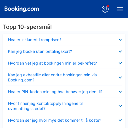
Topp 10-spørsmål
Viser
Hva er inkludert i romprisen?
mindre
Viser
Kan jeg booke uten betalingskort?
mindre
Viser
Hvordan vet jeg at bookingen min er bekreftet?
mindre
Viser
Kan jeg avbestille eller endre bookingen min via
mindre
Booking.com?
Viser
Hva er PIN-koden min, og hva behøver jeg den til?
mindre
Viser
Hvor finner jeg kontaktopplysningene til
mindre
overnattingsstedet?
Viser
Hvordan ser jeg hvor mye det kommer til å koste?
mindre