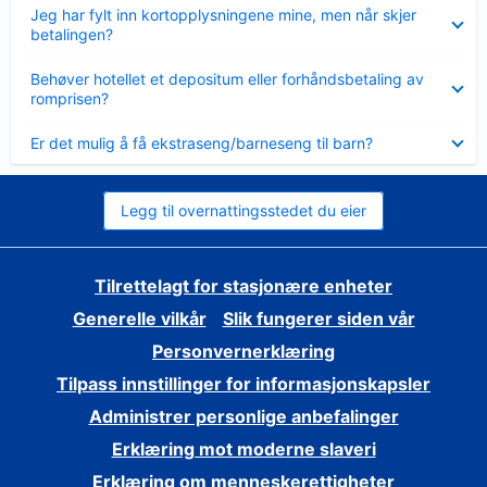
Viser
Jeg har fylt inn kortopplysningene mine, men når skjer
mindre
betalingen?
Viser
Behøver hotellet et depositum eller forhåndsbetaling av
mindre
romprisen?
Viser
Er det mulig å få ekstraseng/barneseng til barn?
mindre
Legg til overnattingsstedet du eier
Tilrettelagt for stasjonære enheter
Generelle vilkår
Slik fungerer siden vår
Personvernerklæring
Tilpass innstillinger for informasjonskapsler
Administrer personlige anbefalinger
Erklæring mot moderne slaveri
Erklæring om menneskerettigheter