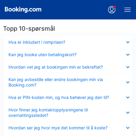
Topp 10-spørsmål
Viser
Hva er inkludert i romprisen?
mindre
Viser
Kan jeg booke uten betalingskort?
mindre
Viser
Hvordan vet jeg at bookingen min er bekreftet?
mindre
Viser
Kan jeg avbestille eller endre bookingen min via
mindre
Booking.com?
Viser
Hva er PIN-koden min, og hva behøver jeg den til?
mindre
Viser
Hvor finner jeg kontaktopplysningene til
mindre
overnattingsstedet?
Viser
Hvordan ser jeg hvor mye det kommer til å koste?
mindre