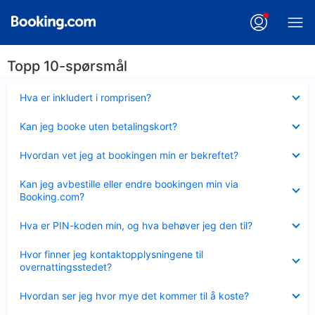
Topp 10-spørsmål
Viser
Hva er inkludert i romprisen?
mindre
Viser
Kan jeg booke uten betalingskort?
mindre
Viser
Hvordan vet jeg at bookingen min er bekreftet?
mindre
Viser
Kan jeg avbestille eller endre bookingen min via
mindre
Booking.com?
Viser
Hva er PIN-koden min, og hva behøver jeg den til?
mindre
Viser
Hvor finner jeg kontaktopplysningene til
mindre
overnattingsstedet?
Viser
Hvordan ser jeg hvor mye det kommer til å koste?
mindre