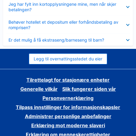
Viser
Jeg har fylt inn kortopplysningene mine, men når skjer
mindre
betalingen?
Viser
Behøver hotellet et depositum eller forhåndsbetaling av
mindre
romprisen?
Viser
Er det mulig å få ekstraseng/barneseng til barn?
mindre
Legg til overnattingsstedet du eier
Tilrettelagt for stasjonære enheter
Generelle vilkår
Slik fungerer siden vår
Personvernerklæring
Tilpass innstillinger for informasjonskapsler
Administrer personlige anbefalinger
Erklæring mot moderne slaveri
Erklæring om menneskerettigheter