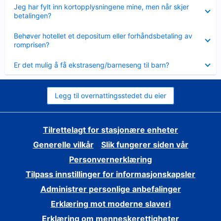
Viser
Jeg har fylt inn kortopplysningene mine, men når skjer
mindre
betalingen?
Viser
Behøver hotellet et depositum eller forhåndsbetaling av
mindre
romprisen?
Viser
Er det mulig å få ekstraseng/barneseng til barn?
mindre
Legg til overnattingsstedet du eier
Tilrettelagt for stasjonære enheter
Generelle vilkår
Slik fungerer siden vår
Personvernerklæring
Tilpass innstillinger for informasjonskapsler
Administrer personlige anbefalinger
Erklæring mot moderne slaveri
Erklæring om menneskerettigheter