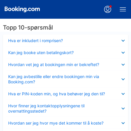
Topp 10-spørsmål
Viser
Hva er inkludert i romprisen?
mindre
Viser
Kan jeg booke uten betalingskort?
mindre
Viser
Hvordan vet jeg at bookingen min er bekreftet?
mindre
Viser
Kan jeg avbestille eller endre bookingen min via
mindre
Booking.com?
Viser
Hva er PIN-koden min, og hva behøver jeg den til?
mindre
Viser
Hvor finner jeg kontaktopplysningene til
mindre
overnattingsstedet?
Viser
Hvordan ser jeg hvor mye det kommer til å koste?
mindre