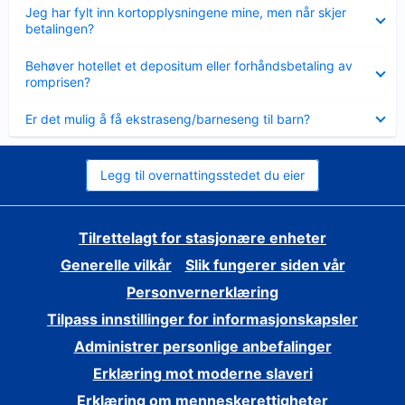
Viser
Jeg har fylt inn kortopplysningene mine, men når skjer
mindre
betalingen?
Viser
Behøver hotellet et depositum eller forhåndsbetaling av
mindre
romprisen?
Viser
Er det mulig å få ekstraseng/barneseng til barn?
mindre
Legg til overnattingsstedet du eier
Tilrettelagt for stasjonære enheter
Generelle vilkår
Slik fungerer siden vår
Personvernerklæring
Tilpass innstillinger for informasjonskapsler
Administrer personlige anbefalinger
Erklæring mot moderne slaveri
Erklæring om menneskerettigheter