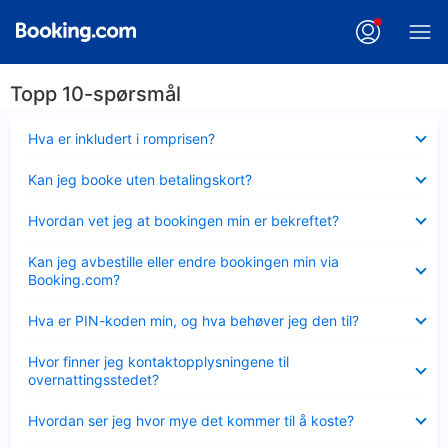
Topp 10-spørsmål
Viser
Hva er inkludert i romprisen?
mindre
Viser
Kan jeg booke uten betalingskort?
mindre
Viser
Hvordan vet jeg at bookingen min er bekreftet?
mindre
Viser
Kan jeg avbestille eller endre bookingen min via
mindre
Booking.com?
Viser
Hva er PIN-koden min, og hva behøver jeg den til?
mindre
Viser
Hvor finner jeg kontaktopplysningene til
mindre
overnattingsstedet?
Viser
Hvordan ser jeg hvor mye det kommer til å koste?
mindre