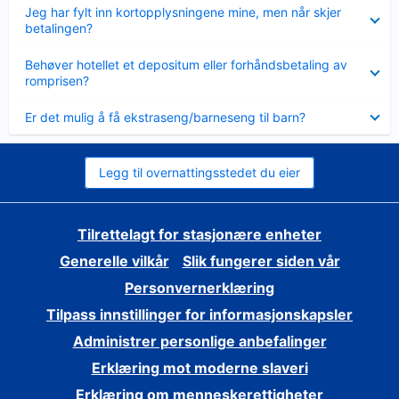
Viser
Jeg har fylt inn kortopplysningene mine, men når skjer
mindre
betalingen?
Viser
Behøver hotellet et depositum eller forhåndsbetaling av
mindre
romprisen?
Viser
Er det mulig å få ekstraseng/barneseng til barn?
mindre
Legg til overnattingsstedet du eier
Tilrettelagt for stasjonære enheter
Generelle vilkår
Slik fungerer siden vår
Personvernerklæring
Tilpass innstillinger for informasjonskapsler
Administrer personlige anbefalinger
Erklæring mot moderne slaveri
Erklæring om menneskerettigheter