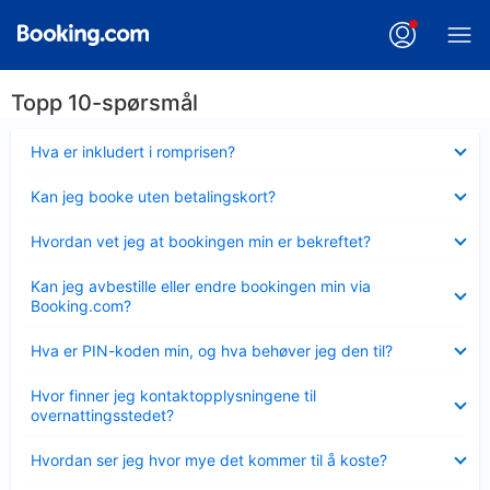
Topp 10-spørsmål
Viser
Hva er inkludert i romprisen?
mindre
Viser
Kan jeg booke uten betalingskort?
mindre
Viser
Hvordan vet jeg at bookingen min er bekreftet?
mindre
Viser
Kan jeg avbestille eller endre bookingen min via
mindre
Booking.com?
Viser
Hva er PIN-koden min, og hva behøver jeg den til?
mindre
Viser
Hvor finner jeg kontaktopplysningene til
mindre
overnattingsstedet?
Viser
Hvordan ser jeg hvor mye det kommer til å koste?
mindre