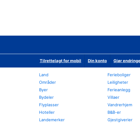
Tilrettelagt for mobil
Din konto
Gjør endringe
Land
Ferieboliger
Områder
Leiligheter
Byer
Ferieanlegg
Bydeler
Villaer
Flyplasser
Vandrerhjem
Hoteller
B&B-er
Landemerker
Gjestgiverier