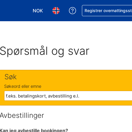
NOK
Få hjelp med bookingen 
Registrer overnattingsst
Velg valuta. Du har valgt Norsk krone som v
Velg språk. Du har valgt Norsk som
Spørsmål og svar
Søk
Søkeord eller emne
Avbestillinger
Kan jeg avbestille bookingen?