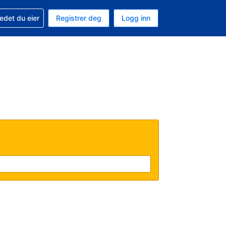
din
edet du eier
Registrer deg
Logg inn
aluta
 språk