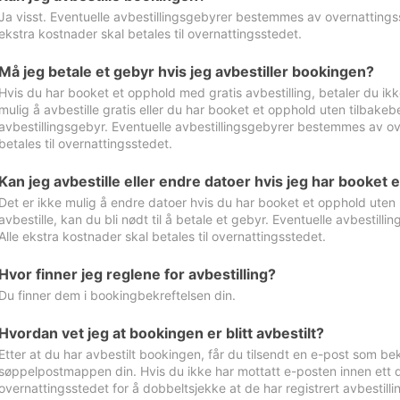
Ja visst. Eventuelle avbestillingsgebyrer bestemmes av overnattingsst
ekstra kostnader skal betales til overnattingsstedet.
Må jeg betale et gebyr hvis jeg avbestiller bookingen?
Hvis du har booket et opphold med gratis avbestilling, betaler du ikk
mulig å avbestille gratis eller du har booket et opphold uten tilbakebet
avbestillingsgebyr. Eventuelle avbestillingsgebyrer bestemmes av ove
betales til overnattingsstedet.
Kan jeg avbestille eller endre datoer hvis jeg har booket 
Det er ikke mulig å endre datoer hvis du har booket et opphold uten m
avbestille, kan du bli nødt til å betale et gebyr. Eventuelle avbesti
Alle ekstra kostnader skal betales til overnattingsstedet.
Hvor finner jeg reglene for avbestilling?
Du finner dem i bookingbekreftelsen din.
Hvordan vet jeg at bookingen er blitt avbestilt?
Etter at du har avbestilt bookingen, får du tilsendt en e-post som be
søppelpostmappen din. Hvis du ikke har mottatt e-posten innen ett d
overnattingsstedet for å dobbeltsjekke at de har registrert avbestilli