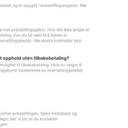
edet og er oppgitt i avbestillingsreglene. Alle
e noe avbestillingsgebyr. Hvis det ikke lenger er
aling, kan du bli nødt til å betale et
rnattingsstedet. Alle ekstra kostnader skal
et opphold uten tilbakebetaling?
ulighet til tilbakebetaling. Hvis du velger å
llingsgebyrer bestemmes av overnattingsstedet.
krefter avbestillingen. Sjekk innboksen og
øgn, ber vi om at du kontakter
ngen.