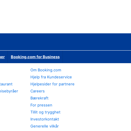
ner
Booking.com for Business
Om Booking.com
Hjelp fra Kundeservice
staurant
Hjelpesider for partnere
eisebyråer
Careers
Bærekraft
For pressen
Tillit og trygghet
Investorkontakt
Generelle vilkår