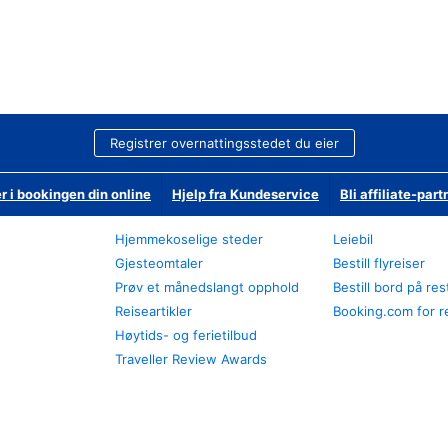
Registrer overnattingsstedet du eier
r i bookingen din online
Hjelp fra Kundeservice
Bli affiliate-part
Hjemmekoselige steder
Leiebil
Gjesteomtaler
Bestill flyreiser
Prøv et månedslangt opphold
Bestill bord på re
Reiseartikler
Booking.com for r
Høytids- og ferietilbud
Traveller Review Awards