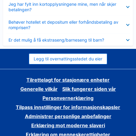
Viser
Jeg har fylt inn kortopplysningene mine, men når skjer
mindre
betalingen?
Viser
Behøver hotellet et depositum eller forhåndsbetaling av
mindre
romprisen?
Viser
Er det mulig å få ekstraseng/barneseng til barn?
mindre
Legg til overnattingsstedet du eier
Tilrettelagt for stasjonære enheter
Generelle vilkår
Slik fungerer siden vår
Personvernerklæring
Tilpass innstillinger for informasjonskapsler
Administrer personlige anbefalinger
Erklæring mot moderne slaveri
Erklæring om menneskerettigheter