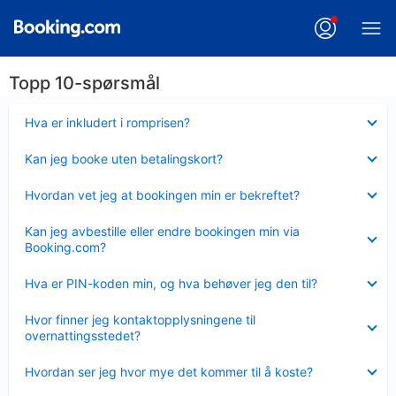
Topp 10-spørsmål
Viser
Hva er inkludert i romprisen?
mindre
Viser
Kan jeg booke uten betalingskort?
mindre
Viser
Hvordan vet jeg at bookingen min er bekreftet?
mindre
Viser
Kan jeg avbestille eller endre bookingen min via
mindre
Booking.com?
Viser
Hva er PIN-koden min, og hva behøver jeg den til?
mindre
Viser
Hvor finner jeg kontaktopplysningene til
mindre
overnattingsstedet?
Viser
Hvordan ser jeg hvor mye det kommer til å koste?
mindre