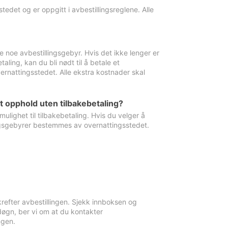
edet og er oppgitt i avbestillingsreglene. Alle
e noe avbestillingsgebyr. Hvis det ikke lenger er
aling, kan du bli nødt til å betale et
rnattingsstedet. Alle ekstra kostnader skal
et opphold uten tilbakebetaling?
ulighet til tilbakebetaling. Hvis du velger å
llingsgebyrer bestemmes av overnattingsstedet.
krefter avbestillingen. Sjekk innboksen og
øgn, ber vi om at du kontakter
ngen.