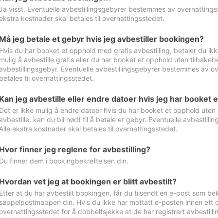
Ja visst. Eventuelle avbestillingsgebyrer bestemmes av overnattingsst
ekstra kostnader skal betales til overnattingsstedet.
Må jeg betale et gebyr hvis jeg avbestiller bookingen?
Hvis du har booket et opphold med gratis avbestilling, betaler du ikk
mulig å avbestille gratis eller du har booket et opphold uten tilbakebet
avbestillingsgebyr. Eventuelle avbestillingsgebyrer bestemmes av ove
betales til overnattingsstedet.
Kan jeg avbestille eller endre datoer hvis jeg har booket 
Det er ikke mulig å endre datoer hvis du har booket et opphold uten m
avbestille, kan du bli nødt til å betale et gebyr. Eventuelle avbesti
Alle ekstra kostnader skal betales til overnattingsstedet.
Hvor finner jeg reglene for avbestilling?
Du finner dem i bookingbekreftelsen din.
Hvordan vet jeg at bookingen er blitt avbestilt?
Etter at du har avbestilt bookingen, får du tilsendt en e-post som be
søppelpostmappen din. Hvis du ikke har mottatt e-posten innen ett d
overnattingsstedet for å dobbeltsjekke at de har registrert avbestilli