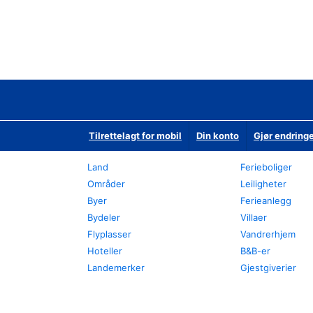
Tilrettelagt for mobil
Din konto
Gjør endringe
Land
Ferieboliger
Områder
Leiligheter
Byer
Ferieanlegg
Bydeler
Villaer
Flyplasser
Vandrerhjem
Hoteller
B&B-er
Landemerker
Gjestgiverier