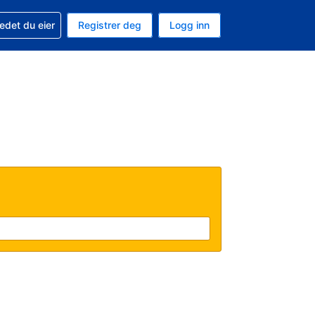
din
edet du eier
Registrer deg
Logg inn
 som valuta
 språk