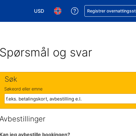
USD
Få hjelp med bookingen 
Registrer overnattingsst
Velg valuta. Du har valgt Amerikansk dollar
Velg språk. Du har valgt Norsk som
Spørsmål og svar
Søk
Søkeord eller emne
Avbestillinger
Kan jeg avbestille bookingen?