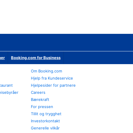
ner
Booking.com for Business
Om Booking.com
Hjelp fra Kundeservice
staurant
Hjelpesider for partnere
eisebyråer
Careers
Bærekraft
For pressen
Tillit og trygghet
Investorkontakt
Generelle vilkår