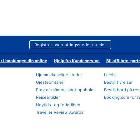
Registrer overnattingsstedet du eier
r i bookingen din online
Hjelp fra Kundeservice
Bli affiliate-part
Hjemmekoselige steder
Leiebil
Gjesteomtaler
Bestill flyreiser
Prøv et månedslangt opphold
Bestill bord på re
Reiseartikler
Booking.com for r
Høytids- og ferietilbud
Traveller Review Awards