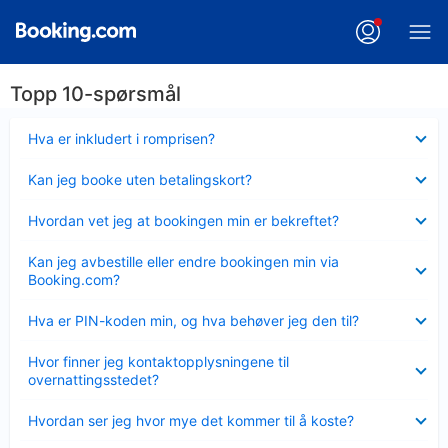
Topp 10-spørsmål
Viser
Hva er inkludert i romprisen?
mindre
Viser
Kan jeg booke uten betalingskort?
mindre
Viser
Hvordan vet jeg at bookingen min er bekreftet?
mindre
Viser
Kan jeg avbestille eller endre bookingen min via
mindre
Booking.com?
Viser
Hva er PIN-koden min, og hva behøver jeg den til?
mindre
Viser
Hvor finner jeg kontaktopplysningene til
mindre
overnattingsstedet?
Viser
Hvordan ser jeg hvor mye det kommer til å koste?
mindre