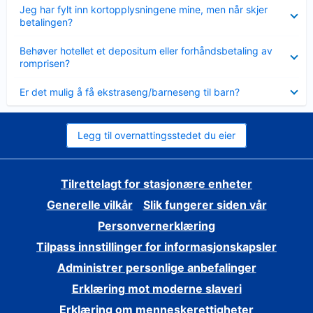
Viser
Jeg har fylt inn kortopplysningene mine, men når skjer
mindre
betalingen?
Viser
Behøver hotellet et depositum eller forhåndsbetaling av
mindre
romprisen?
Viser
Er det mulig å få ekstraseng/barneseng til barn?
mindre
Legg til overnattingsstedet du eier
Tilrettelagt for stasjonære enheter
Generelle vilkår
Slik fungerer siden vår
Personvernerklæring
Tilpass innstillinger for informasjonskapsler
Administrer personlige anbefalinger
Erklæring mot moderne slaveri
Erklæring om menneskerettigheter