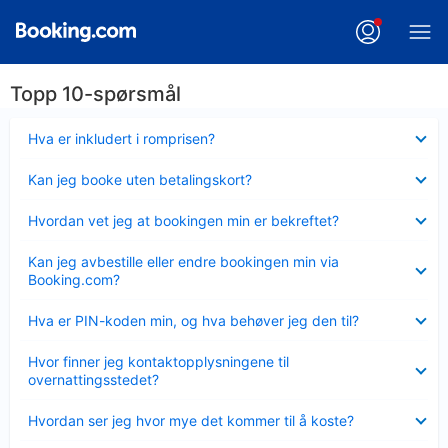
Topp 10-spørsmål
Viser
Hva er inkludert i romprisen?
mindre
Viser
Kan jeg booke uten betalingskort?
mindre
Viser
Hvordan vet jeg at bookingen min er bekreftet?
mindre
Viser
Kan jeg avbestille eller endre bookingen min via
mindre
Booking.com?
Viser
Hva er PIN-koden min, og hva behøver jeg den til?
mindre
Viser
Hvor finner jeg kontaktopplysningene til
mindre
overnattingsstedet?
Viser
Hvordan ser jeg hvor mye det kommer til å koste?
mindre