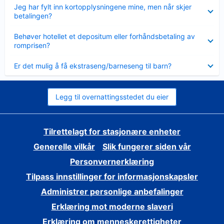
Viser
Jeg har fylt inn kortopplysningene mine, men når skjer
mindre
betalingen?
Viser
Behøver hotellet et depositum eller forhåndsbetaling av
mindre
romprisen?
Viser
Er det mulig å få ekstraseng/barneseng til barn?
mindre
Legg til overnattingsstedet du eier
Tilrettelagt for stasjonære enheter
Generelle vilkår
Slik fungerer siden vår
Personvernerklæring
Tilpass innstillinger for informasjonskapsler
Administrer personlige anbefalinger
Erklæring mot moderne slaveri
Erklæring om menneskerettigheter