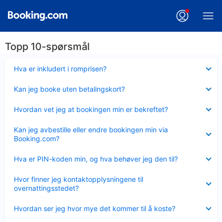
Topp 10-spørsmål
Viser
Hva er inkludert i romprisen?
mindre
Viser
Kan jeg booke uten betalingskort?
mindre
Viser
Hvordan vet jeg at bookingen min er bekreftet?
mindre
Viser
Kan jeg avbestille eller endre bookingen min via
mindre
Booking.com?
Viser
Hva er PIN-koden min, og hva behøver jeg den til?
mindre
Viser
Hvor finner jeg kontaktopplysningene til
mindre
overnattingsstedet?
Viser
Hvordan ser jeg hvor mye det kommer til å koste?
mindre