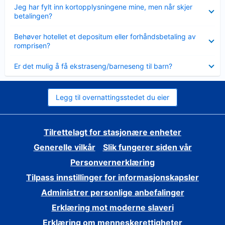
Viser
Jeg har fylt inn kortopplysningene mine, men når skjer
mindre
betalingen?
Viser
Behøver hotellet et depositum eller forhåndsbetaling av
mindre
romprisen?
Viser
Er det mulig å få ekstraseng/barneseng til barn?
mindre
Legg til overnattingsstedet du eier
Tilrettelagt for stasjonære enheter
Generelle vilkår
Slik fungerer siden vår
Personvernerklæring
Tilpass innstillinger for informasjonskapsler
Administrer personlige anbefalinger
Erklæring mot moderne slaveri
Erklæring om menneskerettigheter