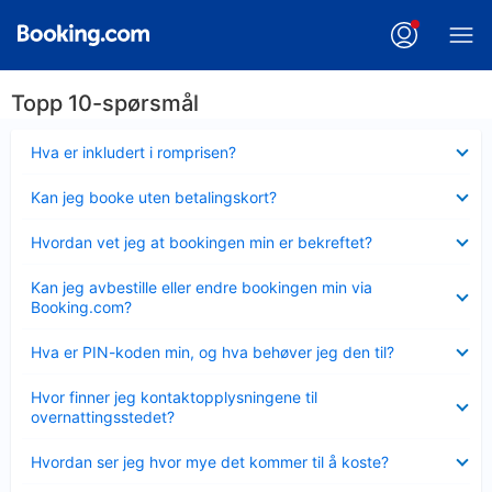
Topp 10-spørsmål
Viser
Hva er inkludert i romprisen?
mindre
Viser
Kan jeg booke uten betalingskort?
mindre
Viser
Hvordan vet jeg at bookingen min er bekreftet?
mindre
Viser
Kan jeg avbestille eller endre bookingen min via
mindre
Booking.com?
Viser
Hva er PIN-koden min, og hva behøver jeg den til?
mindre
Viser
Hvor finner jeg kontaktopplysningene til
mindre
overnattingsstedet?
Viser
Hvordan ser jeg hvor mye det kommer til å koste?
mindre