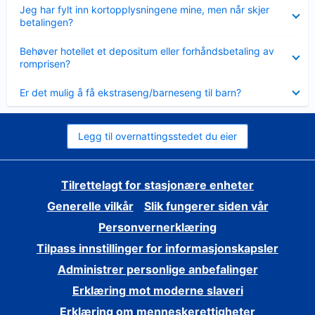
Viser
Jeg har fylt inn kortopplysningene mine, men når skjer
mindre
betalingen?
Viser
Behøver hotellet et depositum eller forhåndsbetaling av
mindre
romprisen?
Viser
Er det mulig å få ekstraseng/barneseng til barn?
mindre
Legg til overnattingsstedet du eier
Tilrettelagt for stasjonære enheter
Generelle vilkår
Slik fungerer siden vår
Personvernerklæring
Tilpass innstillinger for informasjonskapsler
Administrer personlige anbefalinger
Erklæring mot moderne slaveri
Erklæring om menneskerettigheter