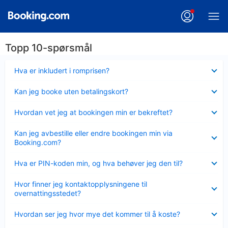
Topp 10-spørsmål
Viser
Hva er inkludert i romprisen?
mindre
Viser
Kan jeg booke uten betalingskort?
mindre
Viser
Hvordan vet jeg at bookingen min er bekreftet?
mindre
Viser
Kan jeg avbestille eller endre bookingen min via
mindre
Booking.com?
Viser
Hva er PIN-koden min, og hva behøver jeg den til?
mindre
Viser
Hvor finner jeg kontaktopplysningene til
mindre
overnattingsstedet?
Viser
Hvordan ser jeg hvor mye det kommer til å koste?
mindre