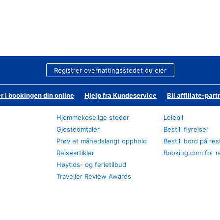
Registrer overnattingsstedet du eier
r i bookingen din online
Hjelp fra Kundeservice
Bli affiliate-part
Hjemmekoselige steder
Leiebil
Gjesteomtaler
Bestill flyreiser
Prøv et månedslangt opphold
Bestill bord på re
Reiseartikler
Booking.com for r
Høytids- og ferietilbud
Traveller Review Awards