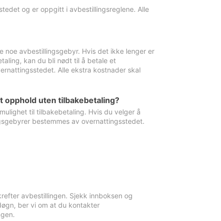
edet og er oppgitt i avbestillingsreglene. Alle
e noe avbestillingsgebyr. Hvis det ikke lenger er
aling, kan du bli nødt til å betale et
rnattingsstedet. Alle ekstra kostnader skal
et opphold uten tilbakebetaling?
ulighet til tilbakebetaling. Hvis du velger å
llingsgebyrer bestemmes av overnattingsstedet.
krefter avbestillingen. Sjekk innboksen og
øgn, ber vi om at du kontakter
ngen.