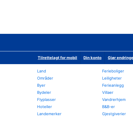
Tilrettelagt for mobil
Din konto
Gjør endringe
Land
Ferieboliger
Områder
Leiligheter
Byer
Ferieanlegg
Bydeler
Villaer
Flyplasser
Vandrerhjem
Hoteller
B&B-er
Landemerker
Gjestgiverier