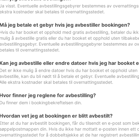
Ja visst. Eventuelle avbestillingsgebyrer bestemmes av overnattingsst
ekstra kostnader skal betales til overnattingsstedet.
Må jeg betale et gebyr hvis jeg avbestiller bookingen?
Hvis du har booket et opphold med gratis avbestilling, betaler du ikk
mulig å avbestille gratis eller du har booket et opphold uten tilbakebet
avbestillingsgebyr. Eventuelle avbestillingsgebyrer bestemmes av ove
betales til overnattingsstedet.
Kan jeg avbestille eller endre datoer hvis jeg har booket 
Det er ikke mulig å endre datoer hvis du har booket et opphold uten m
avbestille, kan du bli nødt til å betale et gebyr. Eventuelle avbesti
Alle ekstra kostnader skal betales til overnattingsstedet.
Hvor finner jeg reglene for avbestilling?
Du finner dem i bookingbekreftelsen din.
Hvordan vet jeg at bookingen er blitt avbestilt?
Etter at du har avbestilt bookingen, får du tilsendt en e-post som be
søppelpostmappen din. Hvis du ikke har mottatt e-posten innen ett d
overnattingsstedet for å dobbeltsjekke at de har registrert avbestilli