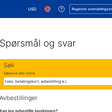
USD
Få hjelp med bookingen 
Registrer overnattingsst
Velg valuta. Du har valgt Amerikansk dollar
Velg språk. Du har valgt Norsk som
Spørsmål og svar
Søk
Søkeord eller emne
Avbestillinger
Kan jeg avbestille bookingen?