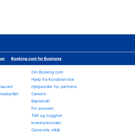
ner
Booking.com for Business
Om Booking.com
Hjelp fra Kundeservice
staurant
Hjelpesider for partnere
eisebyråer
Careers
Bærekraft
For pressen
Tillit og trygghet
Investorkontakt
Generelle vilkår