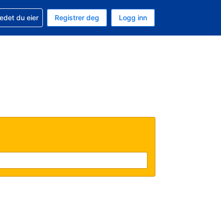
din
edet du eier
Registrer deg
Logg inn
 som valuta
 språk