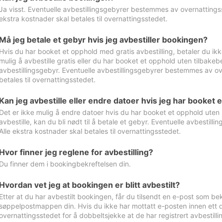
Ja visst. Eventuelle avbestillingsgebyrer bestemmes av overnattingsst
ekstra kostnader skal betales til overnattingsstedet.
Må jeg betale et gebyr hvis jeg avbestiller bookingen?
Hvis du har booket et opphold med gratis avbestilling, betaler du ikk
mulig å avbestille gratis eller du har booket et opphold uten tilbakebet
avbestillingsgebyr. Eventuelle avbestillingsgebyrer bestemmes av ove
betales til overnattingsstedet.
Kan jeg avbestille eller endre datoer hvis jeg har booket 
Det er ikke mulig å endre datoer hvis du har booket et opphold uten m
avbestille, kan du bli nødt til å betale et gebyr. Eventuelle avbesti
Alle ekstra kostnader skal betales til overnattingsstedet.
Hvor finner jeg reglene for avbestilling?
Du finner dem i bookingbekreftelsen din.
Hvordan vet jeg at bookingen er blitt avbestilt?
Etter at du har avbestilt bookingen, får du tilsendt en e-post som be
søppelpostmappen din. Hvis du ikke har mottatt e-posten innen ett d
overnattingsstedet for å dobbeltsjekke at de har registrert avbestilli