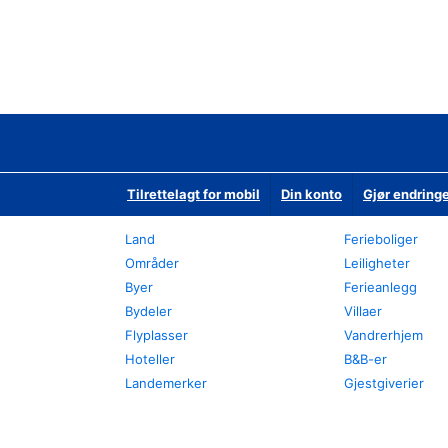
Tilrettelagt for mobil
Din konto
Gjør endringe
Land
Ferieboliger
Områder
Leiligheter
Byer
Ferieanlegg
Bydeler
Villaer
Flyplasser
Vandrerhjem
Hoteller
B&B-er
Landemerker
Gjestgiverier