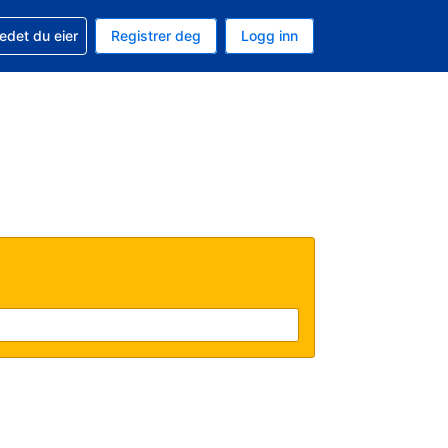
din
edet du eier
Registrer deg
Logg inn
 som valuta
 språk