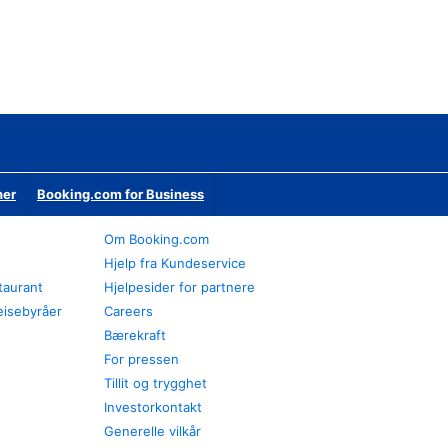
ner
Booking.com for Business
Om Booking.com
Hjelp fra Kundeservice
staurant
Hjelpesider for partnere
eisebyråer
Careers
Bærekraft
For pressen
Tillit og trygghet
Investorkontakt
Generelle vilkår