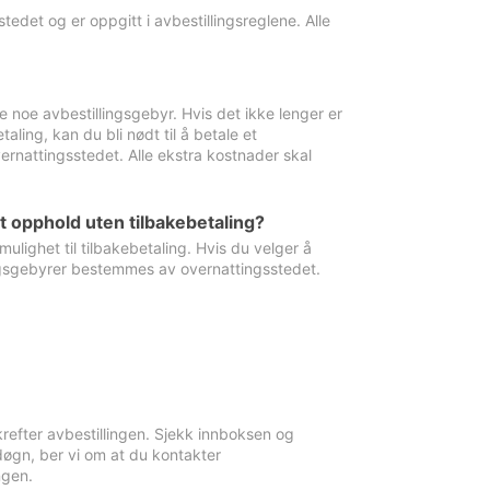
edet og er oppgitt i avbestillingsreglene. Alle
e noe avbestillingsgebyr. Hvis det ikke lenger er
aling, kan du bli nødt til å betale et
rnattingsstedet. Alle ekstra kostnader skal
et opphold uten tilbakebetaling?
ulighet til tilbakebetaling. Hvis du velger å
llingsgebyrer bestemmes av overnattingsstedet.
krefter avbestillingen. Sjekk innboksen og
øgn, ber vi om at du kontakter
ngen.