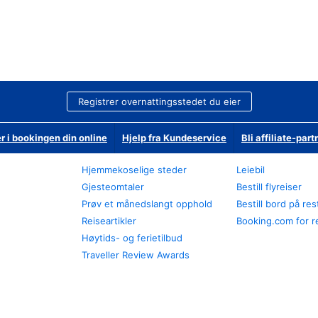
Registrer overnattingsstedet du eier
r i bookingen din online
Hjelp fra Kundeservice
Bli affiliate-part
Hjemmekoselige steder
Leiebil
Gjesteomtaler
Bestill flyreiser
Prøv et månedslangt opphold
Bestill bord på re
Reiseartikler
Booking.com for r
Høytids- og ferietilbud
Traveller Review Awards