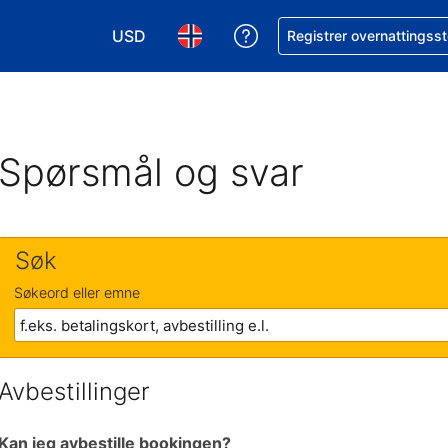
USD
Få hjelp med bookingen 
Registrer overnattingsst
Velg valuta. Du har valgt Amerikansk dollar
Velg språk. Du har valgt Norsk som
Spørsmål og svar
Søk
Søkeord eller emne
Avbestillinger
Kan jeg avbestille bookingen?