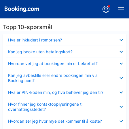
Topp 10-spørsmål
Viser
Hva er inkludert i romprisen?
mindre
Viser
Kan jeg booke uten betalingskort?
mindre
Viser
Hvordan vet jeg at bookingen min er bekreftet?
mindre
Viser
Kan jeg avbestille eller endre bookingen min via
mindre
Booking.com?
Viser
Hva er PIN-koden min, og hva behøver jeg den til?
mindre
Viser
Hvor finner jeg kontaktopplysningene til
mindre
overnattingsstedet?
Viser
Hvordan ser jeg hvor mye det kommer til å koste?
mindre