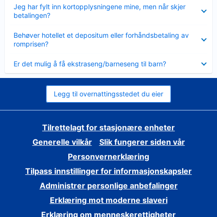
Viser
Jeg har fylt inn kortopplysningene mine, men når skjer
mindre
betalingen?
Viser
Behøver hotellet et depositum eller forhåndsbetaling av
mindre
romprisen?
Viser
Er det mulig å få ekstraseng/barneseng til barn?
mindre
Legg til overnattingsstedet du eier
Tilrettelagt for stasjonære enheter
Generelle vilkår
Slik fungerer siden vår
Personvernerklæring
Tilpass innstillinger for informasjonskapsler
Administrer personlige anbefalinger
Erklæring mot moderne slaveri
Erklæring om menneskerettigheter