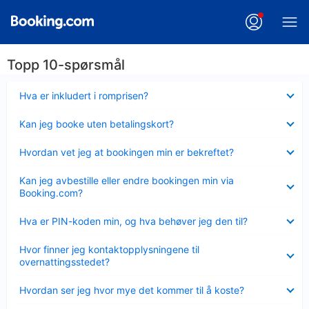
Topp 10-spørsmål
Viser
Hva er inkludert i romprisen?
mindre
Viser
Kan jeg booke uten betalingskort?
mindre
Viser
Hvordan vet jeg at bookingen min er bekreftet?
mindre
Viser
Kan jeg avbestille eller endre bookingen min via
mindre
Booking.com?
Viser
Hva er PIN-koden min, og hva behøver jeg den til?
mindre
Viser
Hvor finner jeg kontaktopplysningene til
mindre
overnattingsstedet?
Viser
Hvordan ser jeg hvor mye det kommer til å koste?
mindre