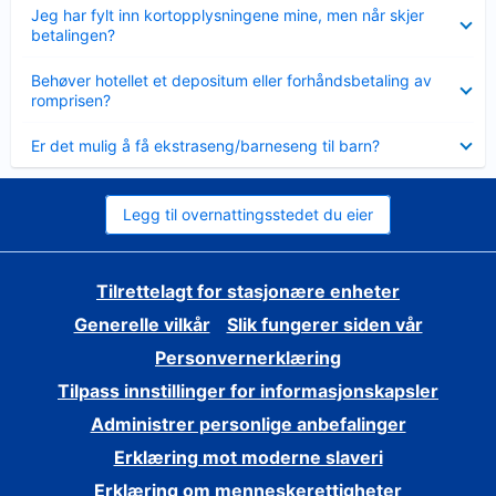
Viser
Jeg har fylt inn kortopplysningene mine, men når skjer
mindre
betalingen?
Viser
Behøver hotellet et depositum eller forhåndsbetaling av
mindre
romprisen?
Viser
Er det mulig å få ekstraseng/barneseng til barn?
mindre
Legg til overnattingsstedet du eier
Tilrettelagt for stasjonære enheter
Generelle vilkår
Slik fungerer siden vår
Personvernerklæring
Tilpass innstillinger for informasjonskapsler
Administrer personlige anbefalinger
Erklæring mot moderne slaveri
Erklæring om menneskerettigheter