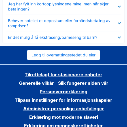
Viser
Jeg har fylt inn kortopplysningene mine, men når skjer
mindre
betalingen?
Viser
Behøver hotellet et depositum eller forhåndsbetaling av
mindre
romprisen?
Viser
Er det mulig å få ekstraseng/barneseng til barn?
mindre
Legg til overnattingsstedet du eier
Tilrettelagt for stasjonære enheter
Generelle vilkår
Slik fungerer siden vår
Personvernerklæring
Tilpass innstillinger for informasjonskapsler
Administrer personlige anbefalinger
Erklæring mot moderne slaveri
Erklæring om menneskerettigheter