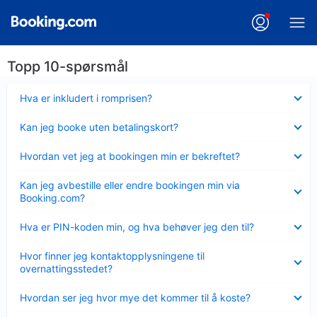
Topp 10-spørsmål
Viser
Hva er inkludert i romprisen?
mindre
Viser
Kan jeg booke uten betalingskort?
mindre
Viser
Hvordan vet jeg at bookingen min er bekreftet?
mindre
Viser
Kan jeg avbestille eller endre bookingen min via
mindre
Booking.com?
Viser
Hva er PIN-koden min, og hva behøver jeg den til?
mindre
Viser
Hvor finner jeg kontaktopplysningene til
mindre
overnattingsstedet?
Viser
Hvordan ser jeg hvor mye det kommer til å koste?
mindre