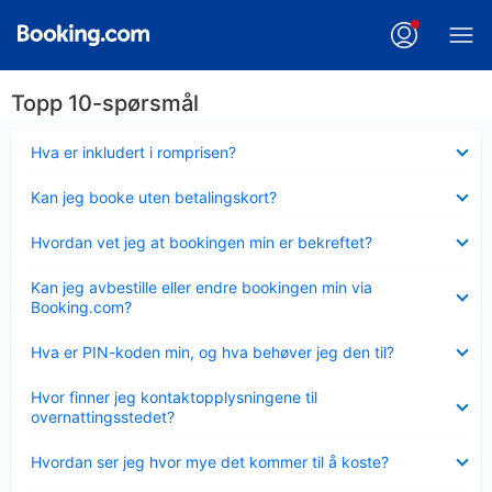
Topp 10-spørsmål
Viser
Hva er inkludert i romprisen?
mindre
Viser
Kan jeg booke uten betalingskort?
mindre
Viser
Hvordan vet jeg at bookingen min er bekreftet?
mindre
Viser
Kan jeg avbestille eller endre bookingen min via
mindre
Booking.com?
Viser
Hva er PIN-koden min, og hva behøver jeg den til?
mindre
Viser
Hvor finner jeg kontaktopplysningene til
mindre
overnattingsstedet?
Viser
Hvordan ser jeg hvor mye det kommer til å koste?
mindre