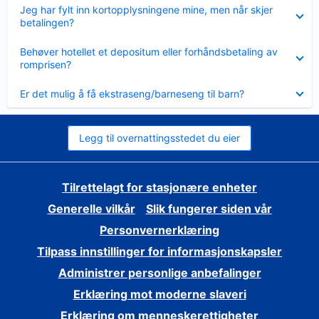
Viser
Jeg har fylt inn kortopplysningene mine, men når skjer
mindre
betalingen?
Viser
Behøver hotellet et depositum eller forhåndsbetaling av
mindre
romprisen?
Viser
Er det mulig å få ekstraseng/barneseng til barn?
mindre
Legg til overnattingsstedet du eier
Tilrettelagt for stasjonære enheter
Generelle vilkår
Slik fungerer siden vår
Personvernerklæring
Tilpass innstillinger for informasjonskapsler
Administrer personlige anbefalinger
Erklæring mot moderne slaveri
Erklæring om menneskerettigheter