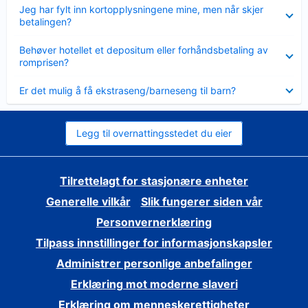
Viser
Jeg har fylt inn kortopplysningene mine, men når skjer
mindre
betalingen?
Viser
Behøver hotellet et depositum eller forhåndsbetaling av
mindre
romprisen?
Viser
Er det mulig å få ekstraseng/barneseng til barn?
mindre
Legg til overnattingsstedet du eier
Tilrettelagt for stasjonære enheter
Generelle vilkår
Slik fungerer siden vår
Personvernerklæring
Tilpass innstillinger for informasjonskapsler
Administrer personlige anbefalinger
Erklæring mot moderne slaveri
Erklæring om menneskerettigheter