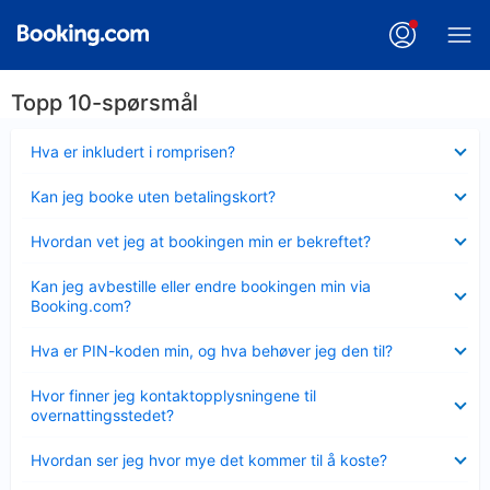
Topp 10-spørsmål
Viser
Hva er inkludert i romprisen?
mindre
Viser
Kan jeg booke uten betalingskort?
mindre
Viser
Hvordan vet jeg at bookingen min er bekreftet?
mindre
Viser
Kan jeg avbestille eller endre bookingen min via
mindre
Booking.com?
Viser
Hva er PIN-koden min, og hva behøver jeg den til?
mindre
Viser
Hvor finner jeg kontaktopplysningene til
mindre
overnattingsstedet?
Viser
Hvordan ser jeg hvor mye det kommer til å koste?
mindre