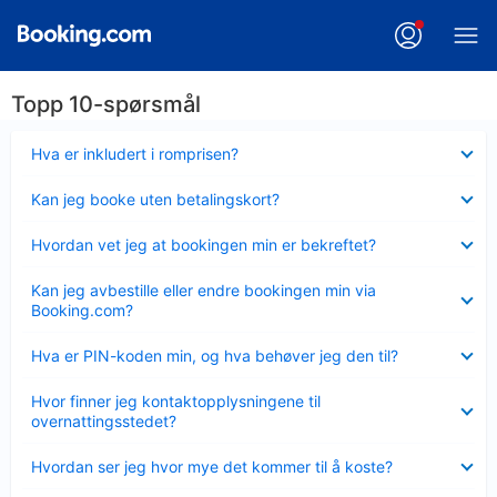
Topp 10-spørsmål
Viser
Hva er inkludert i romprisen?
mindre
Viser
Kan jeg booke uten betalingskort?
mindre
Viser
Hvordan vet jeg at bookingen min er bekreftet?
mindre
Viser
Kan jeg avbestille eller endre bookingen min via
mindre
Booking.com?
Viser
Hva er PIN-koden min, og hva behøver jeg den til?
mindre
Viser
Hvor finner jeg kontaktopplysningene til
mindre
overnattingsstedet?
Viser
Hvordan ser jeg hvor mye det kommer til å koste?
mindre