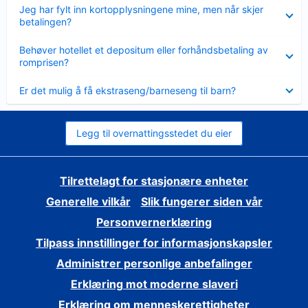
Viser
Jeg har fylt inn kortopplysningene mine, men når skjer
mindre
betalingen?
Viser
Behøver hotellet et depositum eller forhåndsbetaling av
mindre
romprisen?
Viser
Er det mulig å få ekstraseng/barneseng til barn?
mindre
Legg til overnattingsstedet du eier
Tilrettelagt for stasjonære enheter
Generelle vilkår
Slik fungerer siden vår
Personvernerklæring
Tilpass innstillinger for informasjonskapsler
Administrer personlige anbefalinger
Erklæring mot moderne slaveri
Erklæring om menneskerettigheter