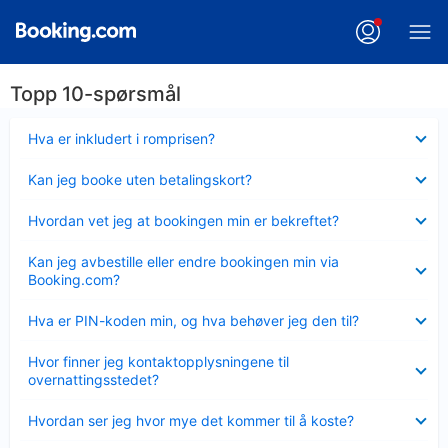
Topp 10-spørsmål
Viser
Hva er inkludert i romprisen?
mindre
Viser
Kan jeg booke uten betalingskort?
mindre
Viser
Hvordan vet jeg at bookingen min er bekreftet?
mindre
Viser
Kan jeg avbestille eller endre bookingen min via
mindre
Booking.com?
Viser
Hva er PIN-koden min, og hva behøver jeg den til?
mindre
Viser
Hvor finner jeg kontaktopplysningene til
mindre
overnattingsstedet?
Viser
Hvordan ser jeg hvor mye det kommer til å koste?
mindre