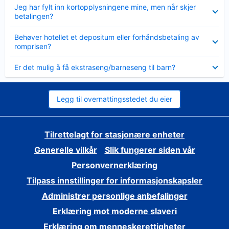
Viser
Jeg har fylt inn kortopplysningene mine, men når skjer
mindre
betalingen?
Viser
Behøver hotellet et depositum eller forhåndsbetaling av
mindre
romprisen?
Viser
Er det mulig å få ekstraseng/barneseng til barn?
mindre
Legg til overnattingsstedet du eier
Tilrettelagt for stasjonære enheter
Generelle vilkår
Slik fungerer siden vår
Personvernerklæring
Tilpass innstillinger for informasjonskapsler
Administrer personlige anbefalinger
Erklæring mot moderne slaveri
Erklæring om menneskerettigheter