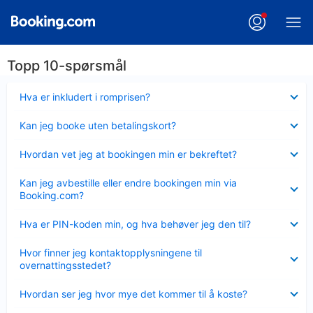
Topp 10-spørsmål
Viser
Hva er inkludert i romprisen?
mindre
Viser
Kan jeg booke uten betalingskort?
mindre
Viser
Hvordan vet jeg at bookingen min er bekreftet?
mindre
Viser
Kan jeg avbestille eller endre bookingen min via
mindre
Booking.com?
Viser
Hva er PIN-koden min, og hva behøver jeg den til?
mindre
Viser
Hvor finner jeg kontaktopplysningene til
mindre
overnattingsstedet?
Viser
Hvordan ser jeg hvor mye det kommer til å koste?
mindre