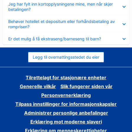
Viser
Jeg har fylt inn kortopplysningene mine, men når skjer
mindre
betalingen?
Viser
Behøver hotellet et depositum eller forhåndsbetaling av
mindre
romprisen?
Viser
Er det mulig å få ekstraseng/barneseng til barn?
mindre
Legg til overnattingsstedet du eier
Tilrettelagt for stasjonære enheter
Generelle vilkår
Slik fungerer siden vår
Personvernerklæring
Tilpass innstillinger for informasjonskapsler
Administrer personlige anbefalinger
Erklæring mot moderne slaveri
Erklæring om menneskerettigheter