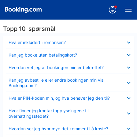
Topp 10-spørsmål
Viser
Hva er inkludert i romprisen?
mindre
Viser
Kan jeg booke uten betalingskort?
mindre
Viser
Hvordan vet jeg at bookingen min er bekreftet?
mindre
Viser
Kan jeg avbestille eller endre bookingen min via
mindre
Booking.com?
Viser
Hva er PIN-koden min, og hva behøver jeg den til?
mindre
Viser
Hvor finner jeg kontaktopplysningene til
mindre
overnattingsstedet?
Viser
Hvordan ser jeg hvor mye det kommer til å koste?
mindre