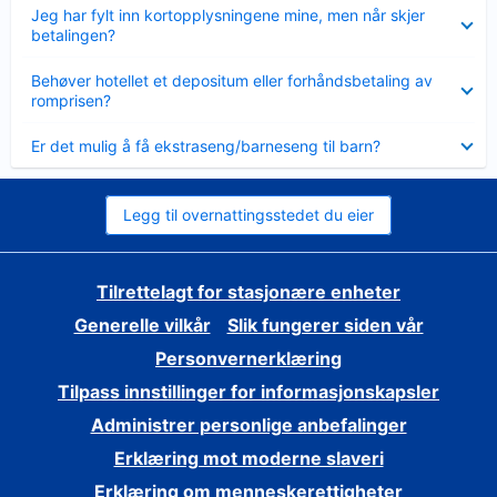
Viser
Jeg har fylt inn kortopplysningene mine, men når skjer
mindre
betalingen?
Viser
Behøver hotellet et depositum eller forhåndsbetaling av
mindre
romprisen?
Viser
Er det mulig å få ekstraseng/barneseng til barn?
mindre
Legg til overnattingsstedet du eier
Tilrettelagt for stasjonære enheter
Generelle vilkår
Slik fungerer siden vår
Personvernerklæring
Tilpass innstillinger for informasjonskapsler
Administrer personlige anbefalinger
Erklæring mot moderne slaveri
Erklæring om menneskerettigheter