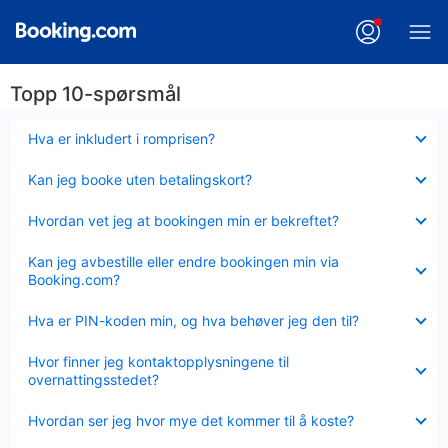
Topp 10-spørsmål
Viser
Hva er inkludert i romprisen?
mindre
Viser
Kan jeg booke uten betalingskort?
mindre
Viser
Hvordan vet jeg at bookingen min er bekreftet?
mindre
Viser
Kan jeg avbestille eller endre bookingen min via
mindre
Booking.com?
Viser
Hva er PIN-koden min, og hva behøver jeg den til?
mindre
Viser
Hvor finner jeg kontaktopplysningene til
mindre
overnattingsstedet?
Viser
Hvordan ser jeg hvor mye det kommer til å koste?
mindre