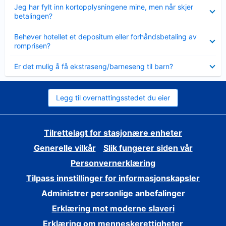
Viser
Jeg har fylt inn kortopplysningene mine, men når skjer
mindre
betalingen?
Viser
Behøver hotellet et depositum eller forhåndsbetaling av
mindre
romprisen?
Viser
Er det mulig å få ekstraseng/barneseng til barn?
mindre
Legg til overnattingsstedet du eier
Tilrettelagt for stasjonære enheter
Generelle vilkår
Slik fungerer siden vår
Personvernerklæring
Tilpass innstillinger for informasjonskapsler
Administrer personlige anbefalinger
Erklæring mot moderne slaveri
Erklæring om menneskerettigheter