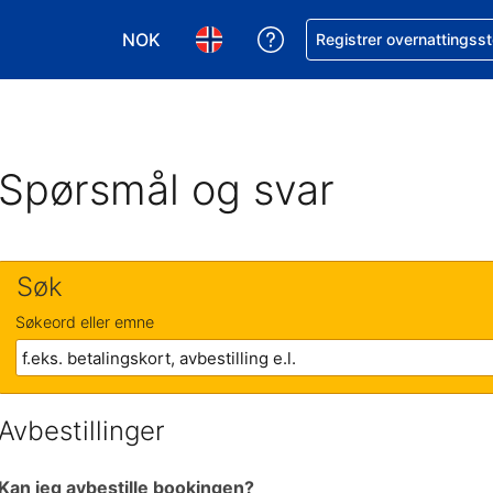
NOK
Få hjelp med bookingen 
Registrer overnattingsst
Velg valuta. Du har valgt Norsk krone som v
Velg språk. Du har valgt Norsk som
Spørsmål og svar
Søk
Søkeord eller emne
Avbestillinger
Kan jeg avbestille bookingen?