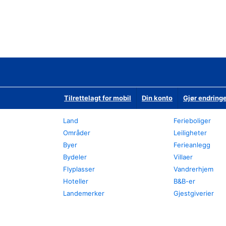
Tilrettelagt for mobil
Din konto
Gjør endringe
Land
Ferieboliger
Områder
Leiligheter
Byer
Ferieanlegg
Bydeler
Villaer
Flyplasser
Vandrerhjem
Hoteller
B&B-er
Landemerker
Gjestgiverier