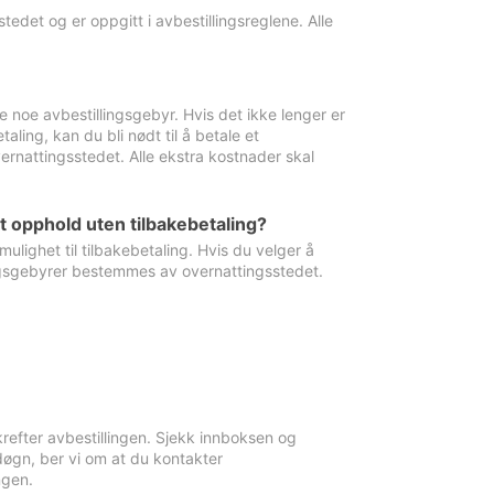
edet og er oppgitt i avbestillingsreglene. Alle
e noe avbestillingsgebyr. Hvis det ikke lenger er
aling, kan du bli nødt til å betale et
rnattingsstedet. Alle ekstra kostnader skal
et opphold uten tilbakebetaling?
ulighet til tilbakebetaling. Hvis du velger å
llingsgebyrer bestemmes av overnattingsstedet.
krefter avbestillingen. Sjekk innboksen og
øgn, ber vi om at du kontakter
ngen.