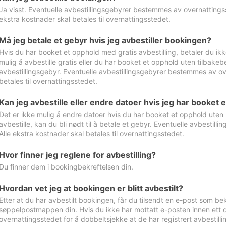
Ja visst. Eventuelle avbestillingsgebyrer bestemmes av overnattingsst
ekstra kostnader skal betales til overnattingsstedet.
Må jeg betale et gebyr hvis jeg avbestiller bookingen?
Hvis du har booket et opphold med gratis avbestilling, betaler du ikk
mulig å avbestille gratis eller du har booket et opphold uten tilbakebet
avbestillingsgebyr. Eventuelle avbestillingsgebyrer bestemmes av ove
betales til overnattingsstedet.
Kan jeg avbestille eller endre datoer hvis jeg har booket 
Det er ikke mulig å endre datoer hvis du har booket et opphold uten m
avbestille, kan du bli nødt til å betale et gebyr. Eventuelle avbesti
Alle ekstra kostnader skal betales til overnattingsstedet.
Hvor finner jeg reglene for avbestilling?
Du finner dem i bookingbekreftelsen din.
Hvordan vet jeg at bookingen er blitt avbestilt?
Etter at du har avbestilt bookingen, får du tilsendt en e-post som be
søppelpostmappen din. Hvis du ikke har mottatt e-posten innen ett d
overnattingsstedet for å dobbeltsjekke at de har registrert avbestilli