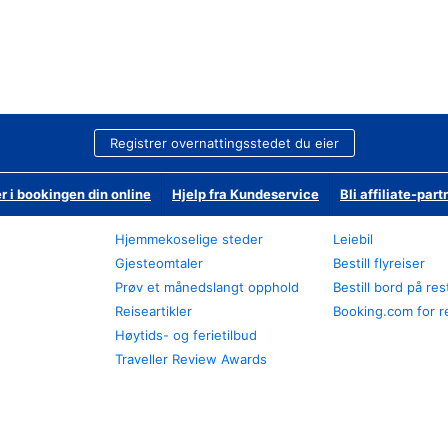
Registrer overnattingsstedet du eier
r i bookingen din online
Hjelp fra Kundeservice
Bli affiliate-part
Hjemmekoselige steder
Leiebil
Gjesteomtaler
Bestill flyreiser
Prøv et månedslangt opphold
Bestill bord på re
Reiseartikler
Booking.com for r
Høytids- og ferietilbud
Traveller Review Awards