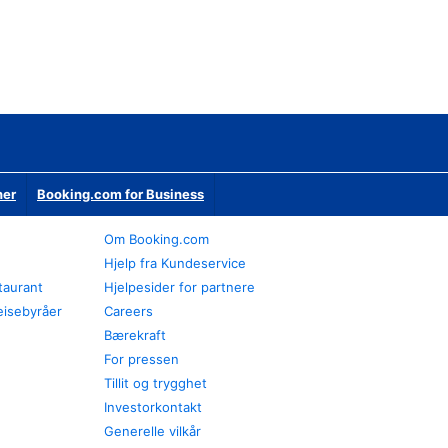
ner
Booking.com for Business
Om Booking.com
Hjelp fra Kundeservice
staurant
Hjelpesider for partnere
eisebyråer
Careers
Bærekraft
For pressen
Tillit og trygghet
Investorkontakt
Generelle vilkår