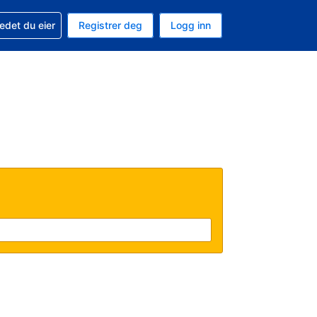
din
edet du eier
Registrer deg
Logg inn
aluta
 språk