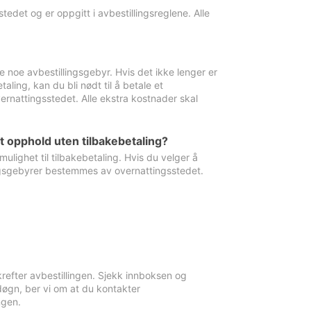
edet og er oppgitt i avbestillingsreglene. Alle
e noe avbestillingsgebyr. Hvis det ikke lenger er
aling, kan du bli nødt til å betale et
rnattingsstedet. Alle ekstra kostnader skal
et opphold uten tilbakebetaling?
ulighet til tilbakebetaling. Hvis du velger å
llingsgebyrer bestemmes av overnattingsstedet.
krefter avbestillingen. Sjekk innboksen og
øgn, ber vi om at du kontakter
ngen.