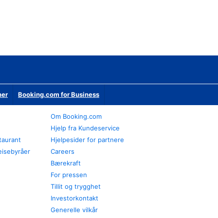
ner
Booking.com for Business
Om Booking.com
Hjelp fra Kundeservice
staurant
Hjelpesider for partnere
eisebyråer
Careers
Bærekraft
For pressen
Tillit og trygghet
Investorkontakt
Generelle vilkår