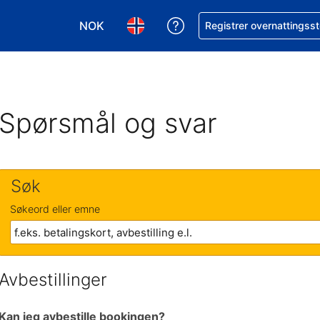
NOK
Få hjelp med bookingen 
Registrer overnattingsst
Velg valuta. Du har valgt Norsk krone som v
Velg språk. Du har valgt Norsk som
Spørsmål og svar
Søk
Søkeord eller emne
Avbestillinger
Kan jeg avbestille bookingen?