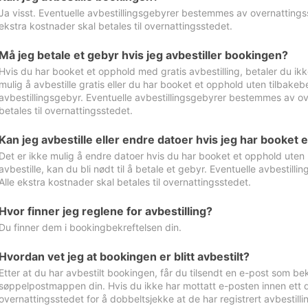
Ja visst. Eventuelle avbestillingsgebyrer bestemmes av overnattingsst
ekstra kostnader skal betales til overnattingsstedet.
Må jeg betale et gebyr hvis jeg avbestiller bookingen?
Hvis du har booket et opphold med gratis avbestilling, betaler du ikk
mulig å avbestille gratis eller du har booket et opphold uten tilbakebet
avbestillingsgebyr. Eventuelle avbestillingsgebyrer bestemmes av ove
betales til overnattingsstedet.
Kan jeg avbestille eller endre datoer hvis jeg har booket 
Det er ikke mulig å endre datoer hvis du har booket et opphold uten m
avbestille, kan du bli nødt til å betale et gebyr. Eventuelle avbesti
Alle ekstra kostnader skal betales til overnattingsstedet.
Hvor finner jeg reglene for avbestilling?
Du finner dem i bookingbekreftelsen din.
Hvordan vet jeg at bookingen er blitt avbestilt?
Etter at du har avbestilt bookingen, får du tilsendt en e-post som be
søppelpostmappen din. Hvis du ikke har mottatt e-posten innen ett d
overnattingsstedet for å dobbeltsjekke at de har registrert avbestilli