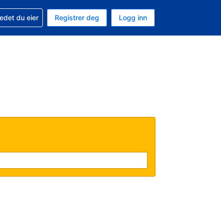
din
edet du eier
Registrer deg
Logg inn
aluta
 språk