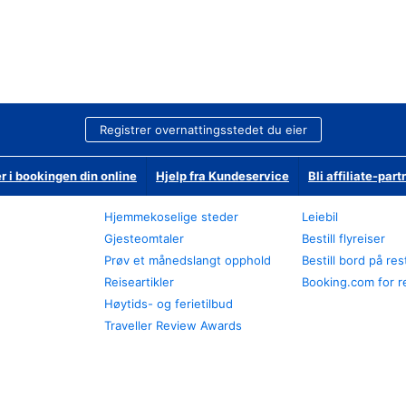
Registrer overnattingsstedet du eier
r i bookingen din online
Hjelp fra Kundeservice
Bli affiliate-part
Hjemmekoselige steder
Leiebil
Gjesteomtaler
Bestill flyreiser
Prøv et månedslangt opphold
Bestill bord på re
Reiseartikler
Booking.com for r
Høytids- og ferietilbud
Traveller Review Awards