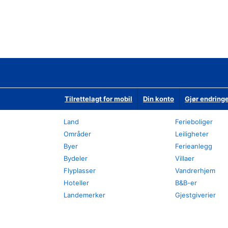
Tilrettelagt for mobil
Din konto
Gjør endringe
Land
Ferieboliger
Områder
Leiligheter
Byer
Ferieanlegg
Bydeler
Villaer
Flyplasser
Vandrerhjem
Hoteller
B&B-er
Landemerker
Gjestgiverier