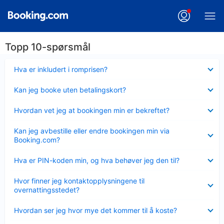
Topp 10-spørsmål
Viser
Hva er inkludert i romprisen?
mindre
Viser
Kan jeg booke uten betalingskort?
mindre
Viser
Hvordan vet jeg at bookingen min er bekreftet?
mindre
Viser
Kan jeg avbestille eller endre bookingen min via
mindre
Booking.com?
Viser
Hva er PIN-koden min, og hva behøver jeg den til?
mindre
Viser
Hvor finner jeg kontaktopplysningene til
mindre
overnattingsstedet?
Viser
Hvordan ser jeg hvor mye det kommer til å koste?
mindre