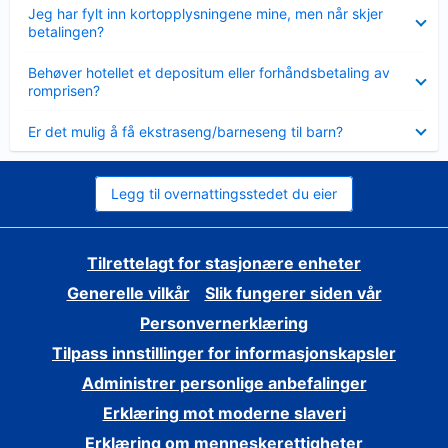
Viser
Jeg har fylt inn kortopplysningene mine, men når skjer
mindre
betalingen?
Viser
Behøver hotellet et depositum eller forhåndsbetaling av
mindre
romprisen?
Viser
Er det mulig å få ekstraseng/barneseng til barn?
mindre
Legg til overnattingsstedet du eier
Tilrettelagt for stasjonære enheter
Generelle vilkår
Slik fungerer siden vår
Personvernerklæring
Tilpass innstillinger for informasjonskapsler
Administrer personlige anbefalinger
Erklæring mot moderne slaveri
Erklæring om menneskerettigheter