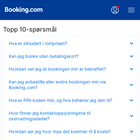
Topp 10-spørsmål
Viser
Hva er inkludert i romprisen?
mindre
Viser
Kan jeg booke uten betalingskort?
mindre
Viser
Hvordan vet jeg at bookingen min er bekreftet?
mindre
Viser
Kan jeg avbestille eller endre bookingen min via
mindre
Booking.com?
Viser
Hva er PIN-koden min, og hva behøver jeg den til?
mindre
Viser
Hvor finner jeg kontaktopplysningene til
mindre
overnattingsstedet?
Viser
Hvordan ser jeg hvor mye det kommer til å koste?
mindre