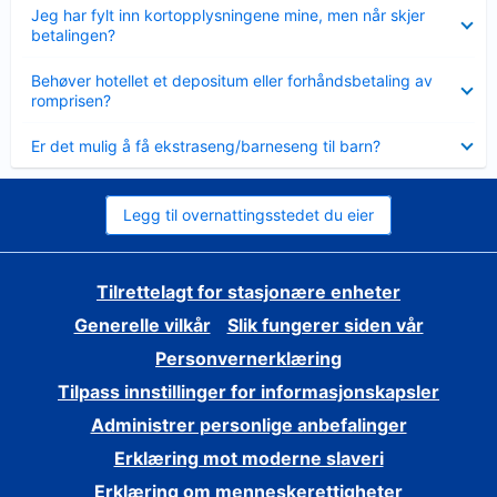
Viser
Jeg har fylt inn kortopplysningene mine, men når skjer
mindre
betalingen?
Viser
Behøver hotellet et depositum eller forhåndsbetaling av
mindre
romprisen?
Viser
Er det mulig å få ekstraseng/barneseng til barn?
mindre
Legg til overnattingsstedet du eier
Tilrettelagt for stasjonære enheter
Generelle vilkår
Slik fungerer siden vår
Personvernerklæring
Tilpass innstillinger for informasjonskapsler
Administrer personlige anbefalinger
Erklæring mot moderne slaveri
Erklæring om menneskerettigheter