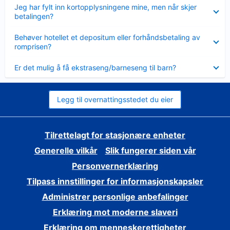
Viser
Jeg har fylt inn kortopplysningene mine, men når skjer
mindre
betalingen?
Viser
Behøver hotellet et depositum eller forhåndsbetaling av
mindre
romprisen?
Viser
Er det mulig å få ekstraseng/barneseng til barn?
mindre
Legg til overnattingsstedet du eier
Tilrettelagt for stasjonære enheter
Generelle vilkår
Slik fungerer siden vår
Personvernerklæring
Tilpass innstillinger for informasjonskapsler
Administrer personlige anbefalinger
Erklæring mot moderne slaveri
Erklæring om menneskerettigheter