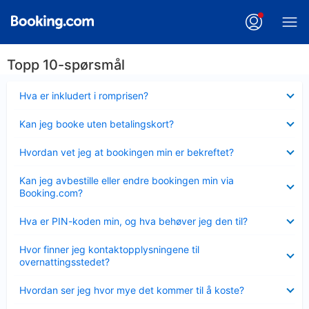
Topp 10-spørsmål
Viser
Hva er inkludert i romprisen?
mindre
Viser
Kan jeg booke uten betalingskort?
mindre
Viser
Hvordan vet jeg at bookingen min er bekreftet?
mindre
Viser
Kan jeg avbestille eller endre bookingen min via
mindre
Booking.com?
Viser
Hva er PIN-koden min, og hva behøver jeg den til?
mindre
Viser
Hvor finner jeg kontaktopplysningene til
mindre
overnattingsstedet?
Viser
Hvordan ser jeg hvor mye det kommer til å koste?
mindre