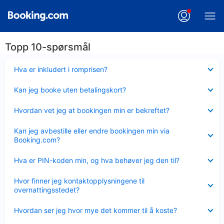
Topp 10-spørsmål
Viser
Hva er inkludert i romprisen?
mindre
Viser
Kan jeg booke uten betalingskort?
mindre
Viser
Hvordan vet jeg at bookingen min er bekreftet?
mindre
Viser
Kan jeg avbestille eller endre bookingen min via
mindre
Booking.com?
Viser
Hva er PIN-koden min, og hva behøver jeg den til?
mindre
Viser
Hvor finner jeg kontaktopplysningene til
mindre
overnattingsstedet?
Viser
Hvordan ser jeg hvor mye det kommer til å koste?
mindre