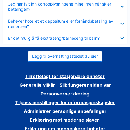
Viser
Jeg har fylt inn kortopplysningene mine, men når skjer
mindre
betalingen?
Viser
Behøver hotellet et depositum eller forhåndsbetaling av
mindre
romprisen?
Viser
Er det mulig å få ekstraseng/barneseng til barn?
mindre
Legg til overnattingsstedet du eier
Tilrettelagt for stasjonære enheter
Generelle vilkår
Slik fungerer siden vår
Personvernerklæring
Tilpass innstillinger for informasjonskapsler
Administrer personlige anbefalinger
Erklæring mot moderne slaveri
Erklæring om menneskerettigheter