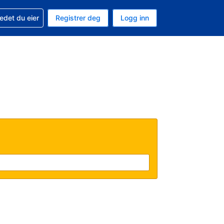
din
edet du eier
Registrer deg
Logg inn
aluta
 språk