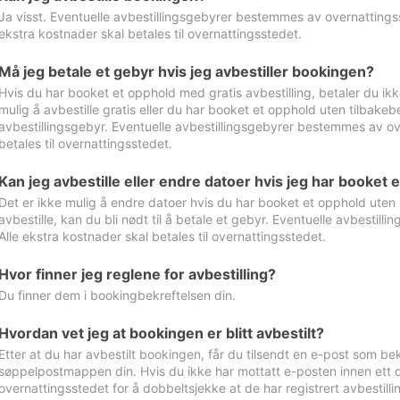
Ja visst. Eventuelle avbestillingsgebyrer bestemmes av overnattingsst
ekstra kostnader skal betales til overnattingsstedet.
Må jeg betale et gebyr hvis jeg avbestiller bookingen?
Hvis du har booket et opphold med gratis avbestilling, betaler du ikk
mulig å avbestille gratis eller du har booket et opphold uten tilbakebet
avbestillingsgebyr. Eventuelle avbestillingsgebyrer bestemmes av ove
betales til overnattingsstedet.
Kan jeg avbestille eller endre datoer hvis jeg har booket 
Det er ikke mulig å endre datoer hvis du har booket et opphold uten m
avbestille, kan du bli nødt til å betale et gebyr. Eventuelle avbesti
Alle ekstra kostnader skal betales til overnattingsstedet.
Hvor finner jeg reglene for avbestilling?
Du finner dem i bookingbekreftelsen din.
Hvordan vet jeg at bookingen er blitt avbestilt?
Etter at du har avbestilt bookingen, får du tilsendt en e-post som be
søppelpostmappen din. Hvis du ikke har mottatt e-posten innen ett d
overnattingsstedet for å dobbeltsjekke at de har registrert avbestilli