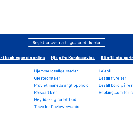
Registrer overnattingsstedet du eier
r i bookingen din online
Hjelp fra Kundeservice
Bli affiliate-part
Hjemmekoselige steder
Leiebil
Gjesteomtaler
Bestill flyreiser
Prøv et månedslangt opphold
Bestill bord på re
Reiseartikler
Booking.com for r
Høytids- og ferietilbud
Traveller Review Awards