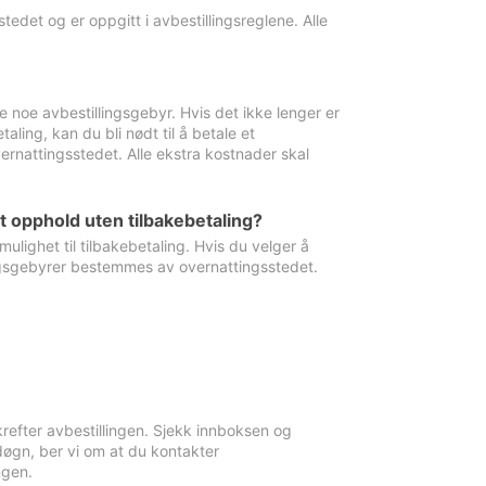
edet og er oppgitt i avbestillingsreglene. Alle
e noe avbestillingsgebyr. Hvis det ikke lenger er
aling, kan du bli nødt til å betale et
rnattingsstedet. Alle ekstra kostnader skal
et opphold uten tilbakebetaling?
ulighet til tilbakebetaling. Hvis du velger å
llingsgebyrer bestemmes av overnattingsstedet.
krefter avbestillingen. Sjekk innboksen og
øgn, ber vi om at du kontakter
ngen.