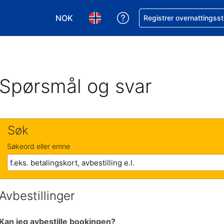
NOK
Få hjelp med bookingen 
Registrer overnattingsst
Velg valuta. Du har valgt Norsk krone som v
Velg språk. Du har valgt Norsk som
Spørsmål og svar
Søk
Søkeord eller emne
Avbestillinger
Kan jeg avbestille bookingen?