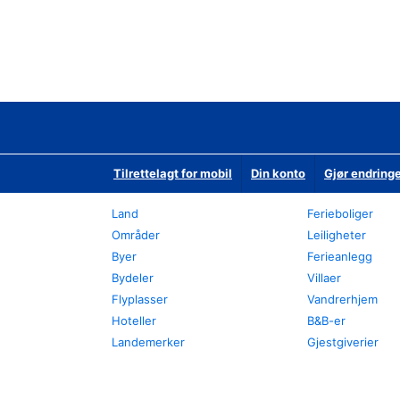
Tilrettelagt for mobil
Din konto
Gjør endringe
Land
Ferieboliger
Områder
Leiligheter
Byer
Ferieanlegg
Bydeler
Villaer
Flyplasser
Vandrerhjem
Hoteller
B&B-er
Landemerker
Gjestgiverier