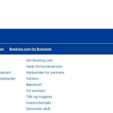
ner
Booking.com for Business
Om Booking.com
Hjelp fra Kundeservice
staurant
Hjelpesider for partnere
eisebyråer
Careers
Bærekraft
For pressen
Tillit og trygghet
Investorkontakt
Generelle vilkår