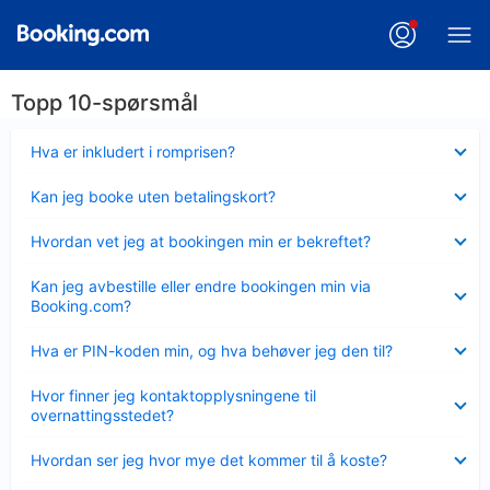
Topp 10-spørsmål
Viser
Hva er inkludert i romprisen?
mindre
Viser
Kan jeg booke uten betalingskort?
mindre
Viser
Hvordan vet jeg at bookingen min er bekreftet?
mindre
Viser
Kan jeg avbestille eller endre bookingen min via
mindre
Booking.com?
Viser
Hva er PIN-koden min, og hva behøver jeg den til?
mindre
Viser
Hvor finner jeg kontaktopplysningene til
mindre
overnattingsstedet?
Viser
Hvordan ser jeg hvor mye det kommer til å koste?
mindre