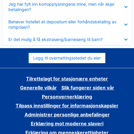
Viser
Jeg har fylt inn kortopplysningene mine, men når skjer
mindre
betalingen?
Viser
Behøver hotellet et depositum eller forhåndsbetaling av
mindre
romprisen?
Viser
Er det mulig å få ekstraseng/barneseng til barn?
mindre
Legg til overnattingsstedet du eier
Tilrettelagt for stasjonære enheter
Generelle vilkår
Slik fungerer siden vår
Personvernerklæring
Tilpass innstillinger for informasjonskapsler
Administrer personlige anbefalinger
Erklæring mot moderne slaveri
Erklæring om menneskerettigheter