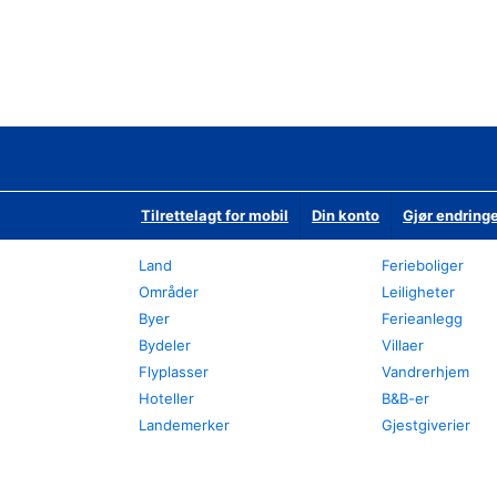
Tilrettelagt for mobil
Din konto
Gjør endringe
Land
Ferieboliger
Områder
Leiligheter
Byer
Ferieanlegg
Bydeler
Villaer
Flyplasser
Vandrerhjem
Hoteller
B&B-er
Landemerker
Gjestgiverier