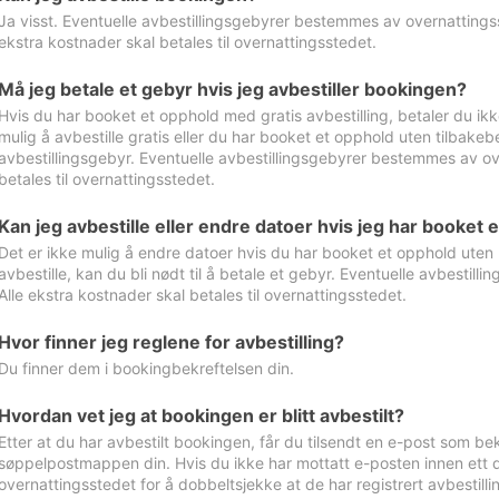
Ja visst. Eventuelle avbestillingsgebyrer bestemmes av overnattingsst
ekstra kostnader skal betales til overnattingsstedet.
Må jeg betale et gebyr hvis jeg avbestiller bookingen?
Hvis du har booket et opphold med gratis avbestilling, betaler du ikk
mulig å avbestille gratis eller du har booket et opphold uten tilbakebet
avbestillingsgebyr. Eventuelle avbestillingsgebyrer bestemmes av ove
betales til overnattingsstedet.
Kan jeg avbestille eller endre datoer hvis jeg har booket 
Det er ikke mulig å endre datoer hvis du har booket et opphold uten m
avbestille, kan du bli nødt til å betale et gebyr. Eventuelle avbesti
Alle ekstra kostnader skal betales til overnattingsstedet.
Hvor finner jeg reglene for avbestilling?
Du finner dem i bookingbekreftelsen din.
Hvordan vet jeg at bookingen er blitt avbestilt?
Etter at du har avbestilt bookingen, får du tilsendt en e-post som be
søppelpostmappen din. Hvis du ikke har mottatt e-posten innen ett d
overnattingsstedet for å dobbeltsjekke at de har registrert avbestilli