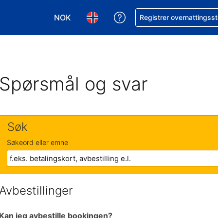
NOK
Få hjelp med bookingen 
Registrer overnattingsst
Velg valuta. Du har valgt Norsk krone som v
Velg språk. Du har valgt Norsk som
Spørsmål og svar
Søk
Søkeord eller emne
Avbestillinger
Kan jeg avbestille bookingen?