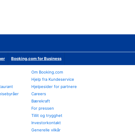
ner
Booking.com for Business
Om Booking.com
Hjelp fra Kundeservice
staurant
Hjelpesider for partnere
eisebyråer
Careers
Bærekraft
For pressen
Tillit og trygghet
Investorkontakt
Generelle vilkår