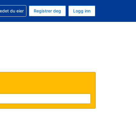
din
edet du eier
Registrer deg
Logg inn
aluta
 språk