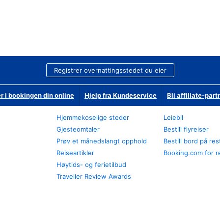
Registrer overnattingsstedet du eier
r i bookingen din online
Hjelp fra Kundeservice
Bli affiliate-part
Hjemmekoselige steder
Leiebil
Gjesteomtaler
Bestill flyreiser
Prøv et månedslangt opphold
Bestill bord på re
Reiseartikler
Booking.com for r
Høytids- og ferietilbud
Traveller Review Awards