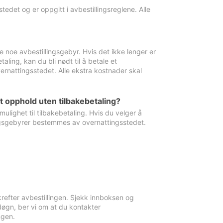
edet og er oppgitt i avbestillingsreglene. Alle
e noe avbestillingsgebyr. Hvis det ikke lenger er
aling, kan du bli nødt til å betale et
rnattingsstedet. Alle ekstra kostnader skal
et opphold uten tilbakebetaling?
ulighet til tilbakebetaling. Hvis du velger å
llingsgebyrer bestemmes av overnattingsstedet.
krefter avbestillingen. Sjekk innboksen og
øgn, ber vi om at du kontakter
ngen.