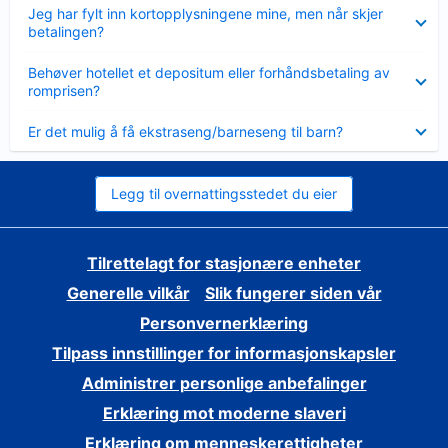
Viser
Jeg har fylt inn kortopplysningene mine, men når skjer
mindre
betalingen?
Viser
Behøver hotellet et depositum eller forhåndsbetaling av
mindre
romprisen?
Viser
Er det mulig å få ekstraseng/barneseng til barn?
mindre
Legg til overnattingsstedet du eier
Tilrettelagt for stasjonære enheter
Generelle vilkår
Slik fungerer siden vår
Personvernerklæring
Tilpass innstillinger for informasjonskapsler
Administrer personlige anbefalinger
Erklæring mot moderne slaveri
Erklæring om menneskerettigheter