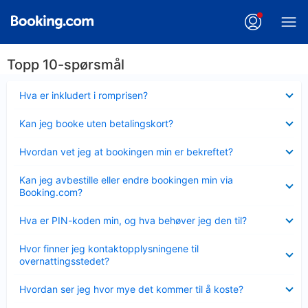
Topp 10-spørsmål
Viser
Hva er inkludert i romprisen?
mindre
Viser
Kan jeg booke uten betalingskort?
mindre
Viser
Hvordan vet jeg at bookingen min er bekreftet?
mindre
Viser
Kan jeg avbestille eller endre bookingen min via
mindre
Booking.com?
Viser
Hva er PIN-koden min, og hva behøver jeg den til?
mindre
Viser
Hvor finner jeg kontaktopplysningene til
mindre
overnattingsstedet?
Viser
Hvordan ser jeg hvor mye det kommer til å koste?
mindre