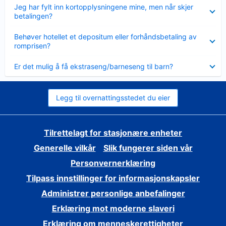
Viser
Jeg har fylt inn kortopplysningene mine, men når skjer
mindre
betalingen?
Viser
Behøver hotellet et depositum eller forhåndsbetaling av
mindre
romprisen?
Viser
Er det mulig å få ekstraseng/barneseng til barn?
mindre
Legg til overnattingsstedet du eier
Tilrettelagt for stasjonære enheter
Generelle vilkår
Slik fungerer siden vår
Personvernerklæring
Tilpass innstillinger for informasjonskapsler
Administrer personlige anbefalinger
Erklæring mot moderne slaveri
Erklæring om menneskerettigheter