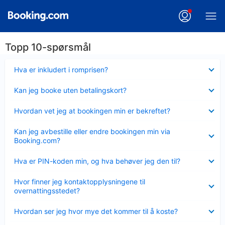
Topp 10-spørsmål
Viser
Hva er inkludert i romprisen?
mindre
Viser
Kan jeg booke uten betalingskort?
mindre
Viser
Hvordan vet jeg at bookingen min er bekreftet?
mindre
Viser
Kan jeg avbestille eller endre bookingen min via
mindre
Booking.com?
Viser
Hva er PIN-koden min, og hva behøver jeg den til?
mindre
Viser
Hvor finner jeg kontaktopplysningene til
mindre
overnattingsstedet?
Viser
Hvordan ser jeg hvor mye det kommer til å koste?
mindre