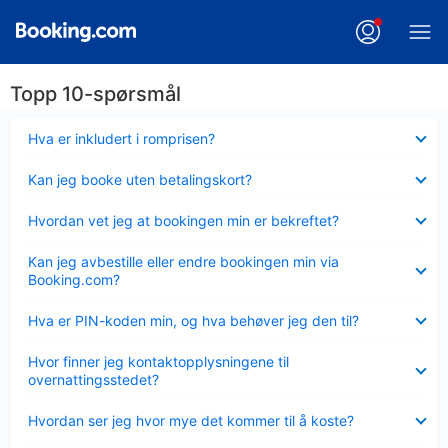
Topp 10-spørsmål
Viser
Hva er inkludert i romprisen?
mindre
Viser
Kan jeg booke uten betalingskort?
mindre
Viser
Hvordan vet jeg at bookingen min er bekreftet?
mindre
Viser
Kan jeg avbestille eller endre bookingen min via
mindre
Booking.com?
Viser
Hva er PIN-koden min, og hva behøver jeg den til?
mindre
Viser
Hvor finner jeg kontaktopplysningene til
mindre
overnattingsstedet?
Viser
Hvordan ser jeg hvor mye det kommer til å koste?
mindre