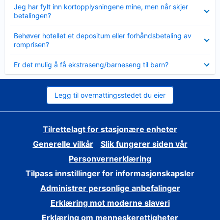
Viser
Jeg har fylt inn kortopplysningene mine, men når skjer
mindre
betalingen?
Viser
Behøver hotellet et depositum eller forhåndsbetaling av
mindre
romprisen?
Viser
Er det mulig å få ekstraseng/barneseng til barn?
mindre
Legg til overnattingsstedet du eier
Tilrettelagt for stasjonære enheter
Generelle vilkår
Slik fungerer siden vår
Personvernerklæring
Tilpass innstillinger for informasjonskapsler
Administrer personlige anbefalinger
Erklæring mot moderne slaveri
Erklæring om menneskerettigheter