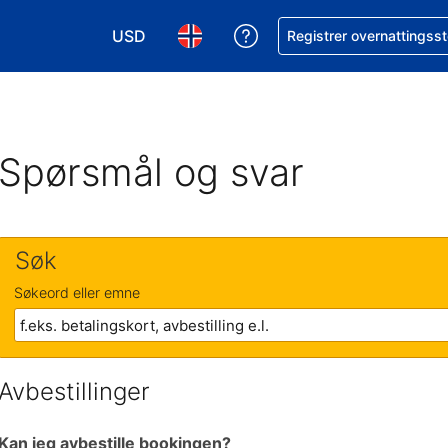
USD
Få hjelp med bookingen 
Registrer overnattingsst
Velg valuta. Du har valgt Amerikansk dollar
Velg språk. Du har valgt Norsk som
Spørsmål og svar
Søk
Søkeord eller emne
Avbestillinger
Kan jeg avbestille bookingen?