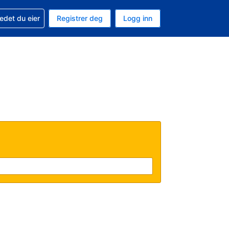
din
edet du eier
Registrer deg
Logg inn
 som valuta
 språk