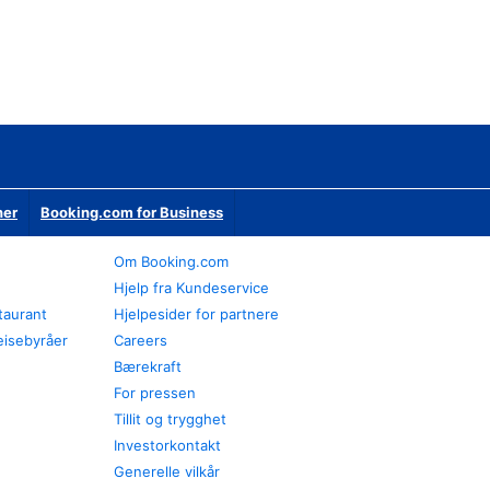
ner
Booking.com for Business
Om Booking.com
Hjelp fra Kundeservice
staurant
Hjelpesider for partnere
eisebyråer
Careers
Bærekraft
For pressen
Tillit og trygghet
Investorkontakt
Generelle vilkår