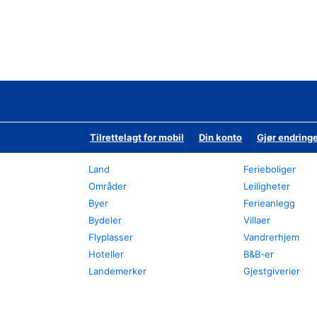
Tilrettelagt for mobil
Din konto
Gjør endringe
Land
Ferieboliger
Områder
Leiligheter
Byer
Ferieanlegg
Bydeler
Villaer
Flyplasser
Vandrerhjem
Hoteller
B&B-er
Landemerker
Gjestgiverier