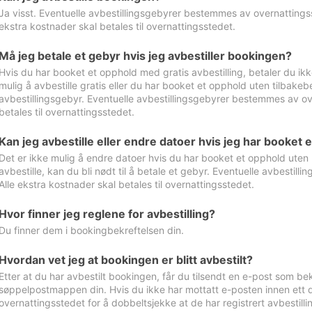
Ja visst. Eventuelle avbestillingsgebyrer bestemmes av overnattingsst
ekstra kostnader skal betales til overnattingsstedet.
Må jeg betale et gebyr hvis jeg avbestiller bookingen?
Hvis du har booket et opphold med gratis avbestilling, betaler du ikk
mulig å avbestille gratis eller du har booket et opphold uten tilbakebet
avbestillingsgebyr. Eventuelle avbestillingsgebyrer bestemmes av ove
betales til overnattingsstedet.
Kan jeg avbestille eller endre datoer hvis jeg har booket 
Det er ikke mulig å endre datoer hvis du har booket et opphold uten m
avbestille, kan du bli nødt til å betale et gebyr. Eventuelle avbesti
Alle ekstra kostnader skal betales til overnattingsstedet.
Hvor finner jeg reglene for avbestilling?
Du finner dem i bookingbekreftelsen din.
Hvordan vet jeg at bookingen er blitt avbestilt?
Etter at du har avbestilt bookingen, får du tilsendt en e-post som be
søppelpostmappen din. Hvis du ikke har mottatt e-posten innen ett d
overnattingsstedet for å dobbeltsjekke at de har registrert avbestilli