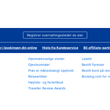
Registrer overnattingsstedet du eier
r i bookingen din online
Hjelp fra Kundeservice
Bli affiliate-part
Hjemmekoselige steder
Leiebil
Gjesteomtaler
Bestill flyreiser
Prøv et månedslangt opphold
Bestill bord på re
Reiseartikler
Booking.com for r
Høytids- og ferietilbud
Traveller Review Awards