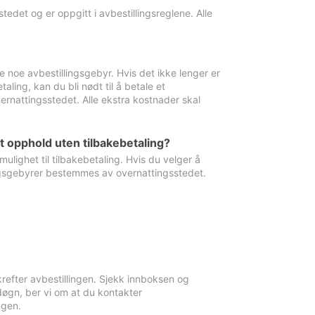
edet og er oppgitt i avbestillingsreglene. Alle
e noe avbestillingsgebyr. Hvis det ikke lenger er
aling, kan du bli nødt til å betale et
rnattingsstedet. Alle ekstra kostnader skal
et opphold uten tilbakebetaling?
ulighet til tilbakebetaling. Hvis du velger å
llingsgebyrer bestemmes av overnattingsstedet.
krefter avbestillingen. Sjekk innboksen og
øgn, ber vi om at du kontakter
ngen.