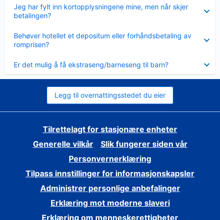
Viser
Jeg har fylt inn kortopplysningene mine, men når skjer
mindre
betalingen?
Viser
Behøver hotellet et depositum eller forhåndsbetaling av
mindre
romprisen?
Viser
Er det mulig å få ekstraseng/barneseng til barn?
mindre
Legg til overnattingsstedet du eier
Tilrettelagt for stasjonære enheter
Generelle vilkår
Slik fungerer siden vår
Personvernerklæring
Tilpass innstillinger for informasjonskapsler
Administrer personlige anbefalinger
Erklæring mot moderne slaveri
Erklæring om menneskerettigheter