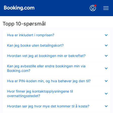
Topp 10-spørsmål
Viser
Hva er inkludert i romprisen?
mindre
Viser
Kan jeg booke uten betalingskort?
mindre
Viser
Hvordan vet jeg at bookingen min er bekreftet?
mindre
Viser
Kan jeg avbestille eller endre bookingen min via
mindre
Booking.com?
Viser
Hva er PIN-koden min, og hva behøver jeg den til?
mindre
Viser
Hvor finner jeg kontaktopplysningene til
mindre
overnattingsstedet?
Viser
Hvordan ser jeg hvor mye det kommer til å koste?
mindre