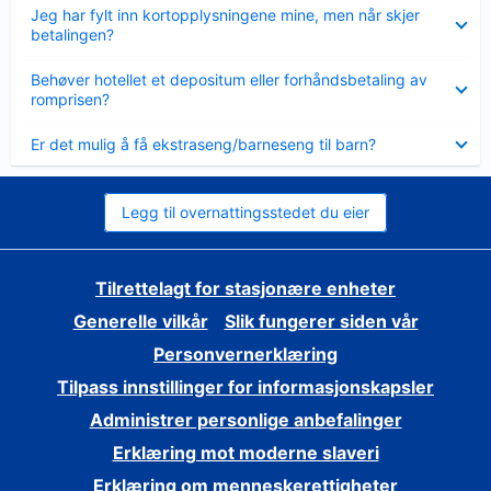
Viser
Jeg har fylt inn kortopplysningene mine, men når skjer
mindre
betalingen?
Viser
Behøver hotellet et depositum eller forhåndsbetaling av
mindre
romprisen?
Viser
Er det mulig å få ekstraseng/barneseng til barn?
mindre
Legg til overnattingsstedet du eier
Tilrettelagt for stasjonære enheter
Generelle vilkår
Slik fungerer siden vår
Personvernerklæring
Tilpass innstillinger for informasjonskapsler
Administrer personlige anbefalinger
Erklæring mot moderne slaveri
Erklæring om menneskerettigheter