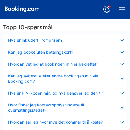
Topp 10-spørsmål
Viser
Hva er inkludert i romprisen?
mindre
Viser
Kan jeg booke uten betalingskort?
mindre
Viser
Hvordan vet jeg at bookingen min er bekreftet?
mindre
Viser
Kan jeg avbestille eller endre bookingen min via
mindre
Booking.com?
Viser
Hva er PIN-koden min, og hva behøver jeg den til?
mindre
Viser
Hvor finner jeg kontaktopplysningene til
mindre
overnattingsstedet?
Viser
Hvordan ser jeg hvor mye det kommer til å koste?
mindre