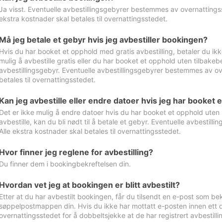
Ja visst. Eventuelle avbestillingsgebyrer bestemmes av overnattingsst
ekstra kostnader skal betales til overnattingsstedet.
Må jeg betale et gebyr hvis jeg avbestiller bookingen?
Hvis du har booket et opphold med gratis avbestilling, betaler du ikk
mulig å avbestille gratis eller du har booket et opphold uten tilbakebet
avbestillingsgebyr. Eventuelle avbestillingsgebyrer bestemmes av ove
betales til overnattingsstedet.
Kan jeg avbestille eller endre datoer hvis jeg har booket 
Det er ikke mulig å endre datoer hvis du har booket et opphold uten m
avbestille, kan du bli nødt til å betale et gebyr. Eventuelle avbesti
Alle ekstra kostnader skal betales til overnattingsstedet.
Hvor finner jeg reglene for avbestilling?
Du finner dem i bookingbekreftelsen din.
Hvordan vet jeg at bookingen er blitt avbestilt?
Etter at du har avbestilt bookingen, får du tilsendt en e-post som be
søppelpostmappen din. Hvis du ikke har mottatt e-posten innen ett d
overnattingsstedet for å dobbeltsjekke at de har registrert avbestilli