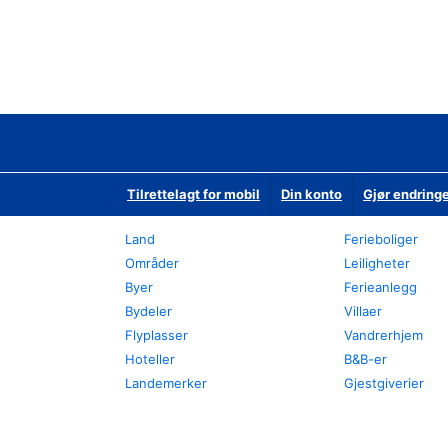
Tilrettelagt for mobil
Din konto
Gjør endringe
Land
Ferieboliger
Områder
Leiligheter
Byer
Ferieanlegg
Bydeler
Villaer
Flyplasser
Vandrerhjem
Hoteller
B&B-er
Landemerker
Gjestgiverier