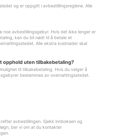
edet og er oppgitt i avbestillingsreglene. Alle
e noe avbestillingsgebyr. Hvis det ikke lenger er
aling, kan du bli nødt til å betale et
rnattingsstedet. Alle ekstra kostnader skal
et opphold uten tilbakebetaling?
ulighet til tilbakebetaling. Hvis du velger å
llingsgebyrer bestemmes av overnattingsstedet.
krefter avbestillingen. Sjekk innboksen og
øgn, ber vi om at du kontakter
ngen.