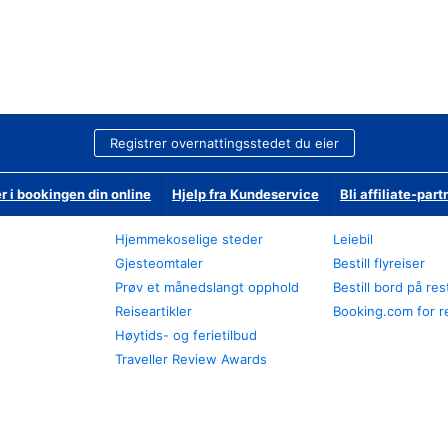
Registrer overnattingsstedet du eier
r i bookingen din online
Hjelp fra Kundeservice
Bli affiliate-part
Hjemmekoselige steder
Leiebil
Gjesteomtaler
Bestill flyreiser
Prøv et månedslangt opphold
Bestill bord på re
Reiseartikler
Booking.com for r
Høytids- og ferietilbud
Traveller Review Awards