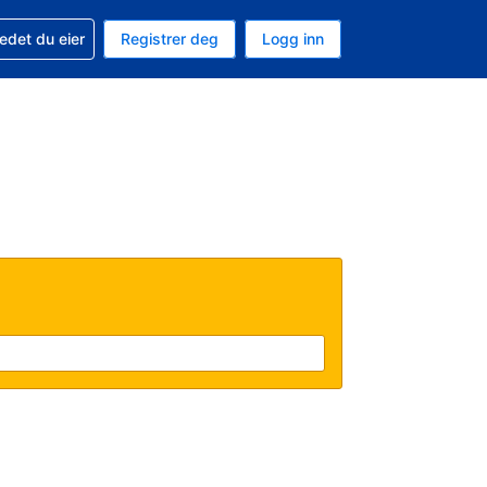
din
edet du eier
Registrer deg
Logg inn
aluta
 språk