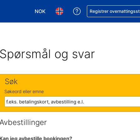
NOK
Få hjelp med bookingen 
Registrer overnattingsst
Velg valuta. Du har valgt Norsk krone som v
Velg språk. Du har valgt Norsk som
Spørsmål og svar
Søk
Søkeord eller emne
Avbestillinger
Kan jeg avbestille bookingen?