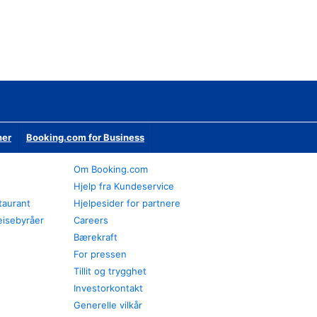
ner
Booking.com for Business
Om Booking.com
Hjelp fra Kundeservice
staurant
Hjelpesider for partnere
eisebyråer
Careers
Bærekraft
For pressen
Tillit og trygghet
Investorkontakt
Generelle vilkår