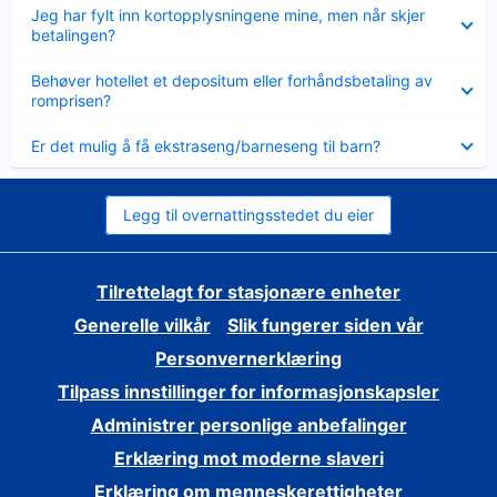
Viser
Jeg har fylt inn kortopplysningene mine, men når skjer
mindre
betalingen?
Viser
Behøver hotellet et depositum eller forhåndsbetaling av
mindre
romprisen?
Viser
Er det mulig å få ekstraseng/barneseng til barn?
mindre
Legg til overnattingsstedet du eier
Tilrettelagt for stasjonære enheter
Generelle vilkår
Slik fungerer siden vår
Personvernerklæring
Tilpass innstillinger for informasjonskapsler
Administrer personlige anbefalinger
Erklæring mot moderne slaveri
Erklæring om menneskerettigheter