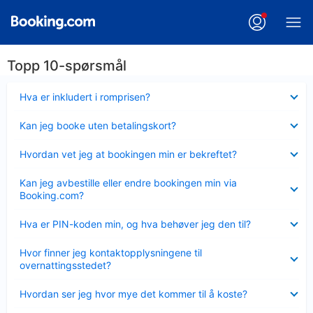
Topp 10-spørsmål
Viser
Hva er inkludert i romprisen?
mindre
Viser
Kan jeg booke uten betalingskort?
mindre
Viser
Hvordan vet jeg at bookingen min er bekreftet?
mindre
Viser
Kan jeg avbestille eller endre bookingen min via
mindre
Booking.com?
Viser
Hva er PIN-koden min, og hva behøver jeg den til?
mindre
Viser
Hvor finner jeg kontaktopplysningene til
mindre
overnattingsstedet?
Viser
Hvordan ser jeg hvor mye det kommer til å koste?
mindre