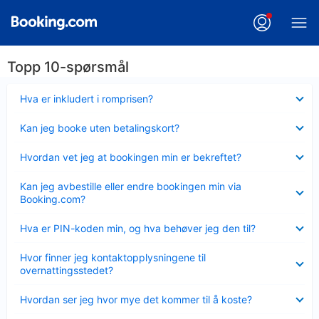
Topp 10-spørsmål
Viser
Hva er inkludert i romprisen?
mindre
Viser
Kan jeg booke uten betalingskort?
mindre
Viser
Hvordan vet jeg at bookingen min er bekreftet?
mindre
Viser
Kan jeg avbestille eller endre bookingen min via
mindre
Booking.com?
Viser
Hva er PIN-koden min, og hva behøver jeg den til?
mindre
Viser
Hvor finner jeg kontaktopplysningene til
mindre
overnattingsstedet?
Viser
Hvordan ser jeg hvor mye det kommer til å koste?
mindre