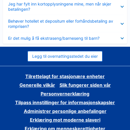
Viser
Jeg har fylt inn kortopplysningene mine, men når skjer
mindre
betalingen?
Viser
Behøver hotellet et depositum eller forhåndsbetaling av
mindre
romprisen?
Viser
Er det mulig å få ekstraseng/barneseng til barn?
mindre
Legg til overnattingsstedet du eier
Tilrettelagt for stasjonære enheter
Generelle vilkår
Slik fungerer siden vår
Personvernerklæring
Tilpass innstillinger for informasjonskapsler
Administrer personlige anbefalinger
Erklæring mot moderne slaveri
Erklæring om menneskerettigheter