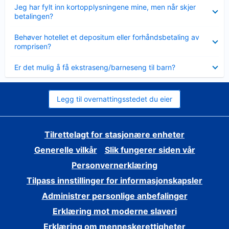
Viser
Jeg har fylt inn kortopplysningene mine, men når skjer
mindre
betalingen?
Viser
Behøver hotellet et depositum eller forhåndsbetaling av
mindre
romprisen?
Viser
Er det mulig å få ekstraseng/barneseng til barn?
mindre
Legg til overnattingsstedet du eier
Tilrettelagt for stasjonære enheter
Generelle vilkår
Slik fungerer siden vår
Personvernerklæring
Tilpass innstillinger for informasjonskapsler
Administrer personlige anbefalinger
Erklæring mot moderne slaveri
Erklæring om menneskerettigheter