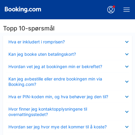
Topp 10-spørsmål
Viser
Hva er inkludert i romprisen?
mindre
Viser
Kan jeg booke uten betalingskort?
mindre
Viser
Hvordan vet jeg at bookingen min er bekreftet?
mindre
Viser
Kan jeg avbestille eller endre bookingen min via
mindre
Booking.com?
Viser
Hva er PIN-koden min, og hva behøver jeg den til?
mindre
Viser
Hvor finner jeg kontaktopplysningene til
mindre
overnattingsstedet?
Viser
Hvordan ser jeg hvor mye det kommer til å koste?
mindre