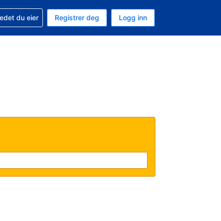
din
edet du eier
Registrer deg
Logg inn
 som valuta
 språk