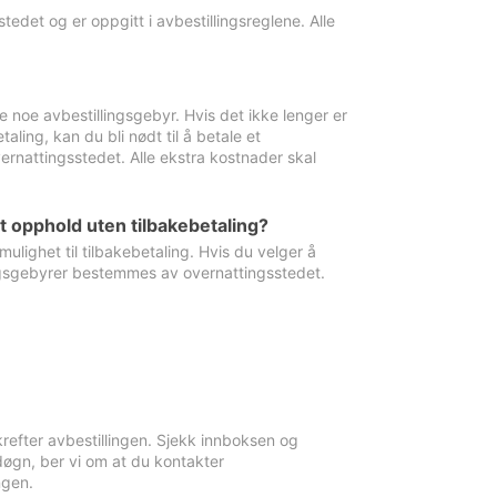
edet og er oppgitt i avbestillingsreglene. Alle
e noe avbestillingsgebyr. Hvis det ikke lenger er
aling, kan du bli nødt til å betale et
rnattingsstedet. Alle ekstra kostnader skal
et opphold uten tilbakebetaling?
ulighet til tilbakebetaling. Hvis du velger å
llingsgebyrer bestemmes av overnattingsstedet.
krefter avbestillingen. Sjekk innboksen og
øgn, ber vi om at du kontakter
ngen.