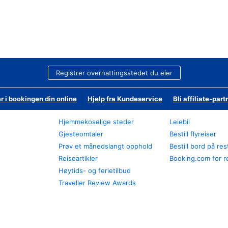
Registrer overnattingsstedet du eier
r i bookingen din online
Hjelp fra Kundeservice
Bli affiliate-part
Hjemmekoselige steder
Leiebil
Gjesteomtaler
Bestill flyreiser
Prøv et månedslangt opphold
Bestill bord på re
Reiseartikler
Booking.com for r
Høytids- og ferietilbud
Traveller Review Awards