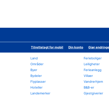
Tilrettelagt for mobil
Din konto
Gjør endringe
Land
Ferieboliger
Områder
Leiligheter
Byer
Ferieanlegg
Bydeler
Villaer
Flyplasser
Vandrerhjem
Hoteller
B&B-er
Landemerker
Gjestgiverier