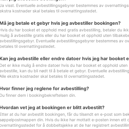
Ja visst. Eventuelle avbestillingsgebyrer bestemmes av overnattingsst
ekstra kostnader skal betales til overnattingsstedet.
Må jeg betale et gebyr hvis jeg avbestiller bookingen?
Hvis du har booket et opphold med gratis avbestilling, betaler du ikk
mulig å avbestille gratis eller du har booket et opphold uten tilbakebet
avbestillingsgebyr. Eventuelle avbestillingsgebyrer bestemmes av ove
betales til overnattingsstedet.
Kan jeg avbestille eller endre datoer hvis jeg har booket 
Det er ikke mulig å endre datoer hvis du har booket et opphold uten m
avbestille, kan du bli nødt til å betale et gebyr. Eventuelle avbesti
Alle ekstra kostnader skal betales til overnattingsstedet.
Hvor finner jeg reglene for avbestilling?
Du finner dem i bookingbekreftelsen din.
Hvordan vet jeg at bookingen er blitt avbestilt?
Etter at du har avbestilt bookingen, får du tilsendt en e-post som be
søppelpostmappen din. Hvis du ikke har mottatt e-posten innen ett d
overnattingsstedet for å dobbeltsjekke at de har registrert avbestilli