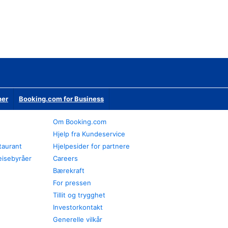
ner
Booking.com for Business
Om Booking.com
Hjelp fra Kundeservice
staurant
Hjelpesider for partnere
eisebyråer
Careers
Bærekraft
For pressen
Tillit og trygghet
Investorkontakt
Generelle vilkår