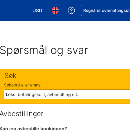
USD
Få hjelp med bookingen 
Registrer overnattingsst
Velg valuta. Du har valgt Amerikansk dollar
Velg språk. Du har valgt Norsk som
Spørsmål og svar
Søk
Søkeord eller emne
Avbestillinger
Kan jeg avbestille bookingen?