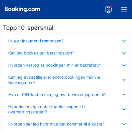
Topp 10-spørsmål
Viser
Hva er inkludert i romprisen?
mindre
Viser
Kan jeg booke uten betalingskort?
mindre
Viser
Hvordan vet jeg at bookingen min er bekreftet?
mindre
Viser
Kan jeg avbestille eller endre bookingen min via
mindre
Booking.com?
Viser
Hva er PIN-koden min, og hva behøver jeg den til?
mindre
Viser
Hvor finner jeg kontaktopplysningene til
mindre
overnattingsstedet?
Viser
Hvordan ser jeg hvor mye det kommer til å koste?
mindre