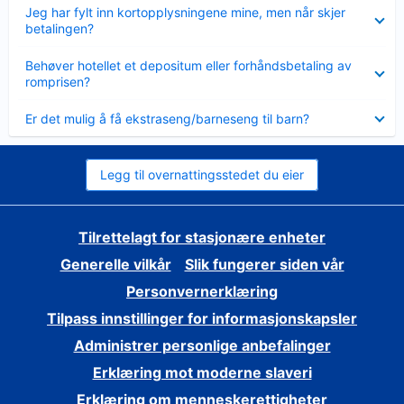
Viser
Jeg har fylt inn kortopplysningene mine, men når skjer
mindre
betalingen?
Viser
Behøver hotellet et depositum eller forhåndsbetaling av
mindre
romprisen?
Viser
Er det mulig å få ekstraseng/barneseng til barn?
mindre
Legg til overnattingsstedet du eier
Tilrettelagt for stasjonære enheter
Generelle vilkår
Slik fungerer siden vår
Personvernerklæring
Tilpass innstillinger for informasjonskapsler
Administrer personlige anbefalinger
Erklæring mot moderne slaveri
Erklæring om menneskerettigheter