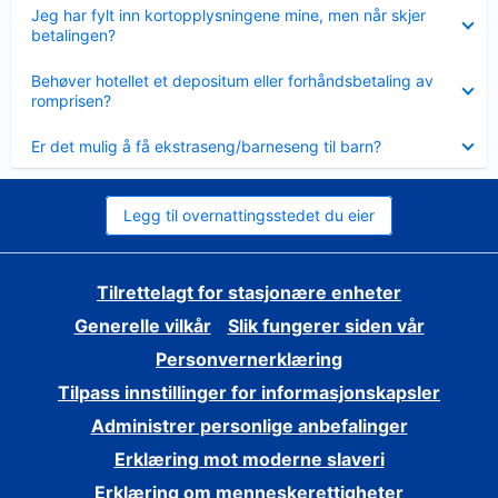
Viser
Jeg har fylt inn kortopplysningene mine, men når skjer
mindre
betalingen?
Viser
Behøver hotellet et depositum eller forhåndsbetaling av
mindre
romprisen?
Viser
Er det mulig å få ekstraseng/barneseng til barn?
mindre
Legg til overnattingsstedet du eier
Tilrettelagt for stasjonære enheter
Generelle vilkår
Slik fungerer siden vår
Personvernerklæring
Tilpass innstillinger for informasjonskapsler
Administrer personlige anbefalinger
Erklæring mot moderne slaveri
Erklæring om menneskerettigheter