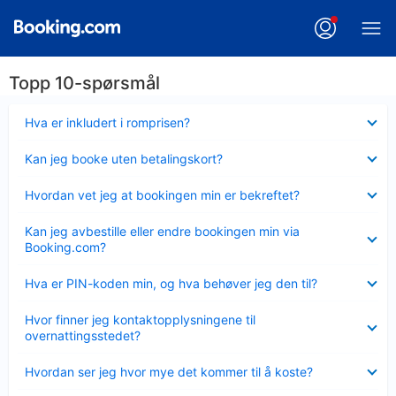
Topp 10-spørsmål
Viser
Hva er inkludert i romprisen?
mindre
Viser
Kan jeg booke uten betalingskort?
mindre
Viser
Hvordan vet jeg at bookingen min er bekreftet?
mindre
Viser
Kan jeg avbestille eller endre bookingen min via
mindre
Booking.com?
Viser
Hva er PIN-koden min, og hva behøver jeg den til?
mindre
Viser
Hvor finner jeg kontaktopplysningene til
mindre
overnattingsstedet?
Viser
Hvordan ser jeg hvor mye det kommer til å koste?
mindre