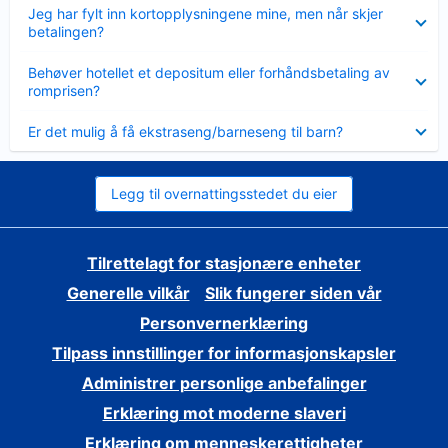
Viser
Jeg har fylt inn kortopplysningene mine, men når skjer
mindre
betalingen?
Viser
Behøver hotellet et depositum eller forhåndsbetaling av
mindre
romprisen?
Viser
Er det mulig å få ekstraseng/barneseng til barn?
mindre
Legg til overnattingsstedet du eier
Tilrettelagt for stasjonære enheter
Generelle vilkår
Slik fungerer siden vår
Personvernerklæring
Tilpass innstillinger for informasjonskapsler
Administrer personlige anbefalinger
Erklæring mot moderne slaveri
Erklæring om menneskerettigheter