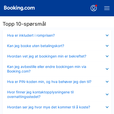
Topp 10-spørsmål
Viser
Hva er inkludert i romprisen?
mindre
Viser
Kan jeg booke uten betalingskort?
mindre
Viser
Hvordan vet jeg at bookingen min er bekreftet?
mindre
Viser
Kan jeg avbestille eller endre bookingen min via
mindre
Booking.com?
Viser
Hva er PIN-koden min, og hva behøver jeg den til?
mindre
Viser
Hvor finner jeg kontaktopplysningene til
mindre
overnattingsstedet?
Viser
Hvordan ser jeg hvor mye det kommer til å koste?
mindre