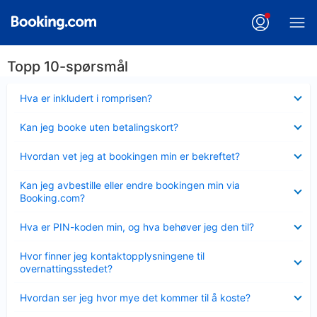
Topp 10-spørsmål
Viser
Hva er inkludert i romprisen?
mindre
Viser
Kan jeg booke uten betalingskort?
mindre
Viser
Hvordan vet jeg at bookingen min er bekreftet?
mindre
Viser
Kan jeg avbestille eller endre bookingen min via
mindre
Booking.com?
Viser
Hva er PIN-koden min, og hva behøver jeg den til?
mindre
Viser
Hvor finner jeg kontaktopplysningene til
mindre
overnattingsstedet?
Viser
Hvordan ser jeg hvor mye det kommer til å koste?
mindre