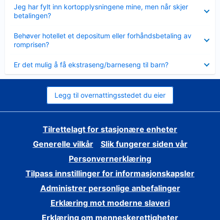
Viser
Jeg har fylt inn kortopplysningene mine, men når skjer
mindre
betalingen?
Viser
Behøver hotellet et depositum eller forhåndsbetaling av
mindre
romprisen?
Viser
Er det mulig å få ekstraseng/barneseng til barn?
mindre
Legg til overnattingsstedet du eier
Tilrettelagt for stasjonære enheter
Generelle vilkår
Slik fungerer siden vår
Personvernerklæring
Tilpass innstillinger for informasjonskapsler
Administrer personlige anbefalinger
Erklæring mot moderne slaveri
Erklæring om menneskerettigheter